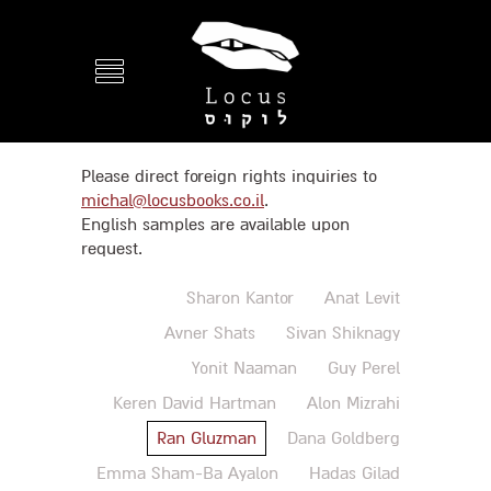
Please direct foreign rights inquiries to
michal@locusbooks.co.il
.
English samples are available upon
request.
Sharon Kantor
Anat Levit
Avner Shats
Sivan Shiknagy
Yonit Naaman
Guy Perel
Keren David Hartman
Alon Mizrahi
Ran Gluzman
Dana Goldberg
Emma Sham-Ba Ayalon
Hadas Gilad