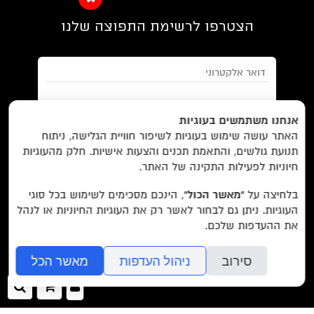
הצטרפו לרשימת התפוצה שלנו
EN/
Foreign Rights /
בית/
חנות/
אנחנו משתמשים בעוגיות
האתר עושה שימוש בעוגיות לשיפור חוויית הגלישה, ניתוח
מבצעים /
ביקורות/
על לוקוס/
הסדרות/
תנועת גולשים, והתאמת תכנים והצעות אישיות. חלק מהעוגיות
מאשר/ת את
תנאי השימוש
והצטרפות למאגר הלקוחות וקבלת
הסופרים/
צרו קשר/
שובר מתנה/
חיוניות לפעילות התקינה של האתר.
הודעות מאתר זה בלבד (לא ספאם)
בלחיצה על
“מאשר הכול”
, הינכם מסכימים לשימוש בכל סוגי
העוגיות. ניתן גם לבחור לאשר רק את העוגיות החיוניות או לנהל
עוד באתר:
רשימת חנויות פרטיות
את ההעדפות שלכם.
בשליחת הטופס אתם מאשרים את
מדיניות הפרטיות
של האתר.
לוקוס הוצאה לאור Locus Publishing House
סירוב
ניהול העדפות
מאשר הכל
editor@locusbooks.co.il
כניסה
ההזמנה
חיפ
לאתר
שלך
עיצוב האתר: יעל רוזן
>>