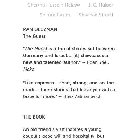
Sheikha Hussein Helawy
J. C. Halper
Shimrit Lustig
Shaanan Streett
RAN GLUZMAN
The Guest
“
The Guest
is a trio of stories set between
Germany and Israel... [it] showcases a
new and talented author.”
– Eden Yoel,
Mako
“Like espresso - short, strong, and on-the-
mark... three stories that leave you with a
taste for more.”
– Boaz Zalmanovich
THE BOOK
An old friend’s visit inspires a young
couple’s good will and hospitality, but