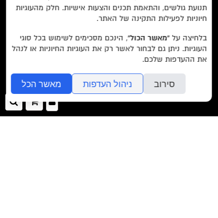
תנועת גולשים, והתאמת תכנים והצעות אישיות. חלק מהעוגיות
חיוניות לפעילות התקינה של האתר.
מאשר/ת את
תנאי השימוש
והצטרפות למאגר הלקוחות וקבלת
בלחיצה על
“מאשר הכול”
, הינכם מסכימים לשימוש בכל סוגי
הודעות מאתר זה בלבד (לא ספאם)
העוגיות. ניתן גם לבחור לאשר רק את העוגיות החיוניות או לנהל
את ההעדפות שלכם.
סירוב
ניהול העדפות
מאשר הכל
בשליחת הטופס אתם מאשרים את
מדיניות הפרטיות
של האתר.
כניסה
ההזמנה
חיפ
לאתר
שלך
>>
EN/
Foreign Rights /
בית/
חנות/