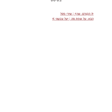
בטיסט
«
הקודם
: שרף | שירי פסל
»
הבא
: על שפת מה | יעל צבעוני