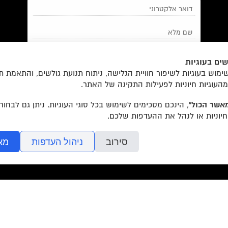
את צריכה להתמקד / יונתן רז-פורטוגלי והילה טוני נבוק
ים בעוגיות
מאשר/ת את
תנאי השימוש
והצטרפות למאגר הלקוחות וקבלת
מוש בעוגיות לשיפור חוויית הגלישה, ניתוח תנועת גולשים, והתאמת ת
הודעות מאתר זה בלבד (לא ספאם)
מהעוגיות חיוניות לפעילות התקינה של האתר.
אשר הכול”
, הינכם מסכימים לשימוש בכל סוגי העוגיות. ניתן גם לבחו
חיוניות או לנהל את ההעדפות שלכם.
בשליחת הטופס אתם מאשרים את
מדיניות הפרטיות
של האתר.
סירוב
ניהול העדפות
מא