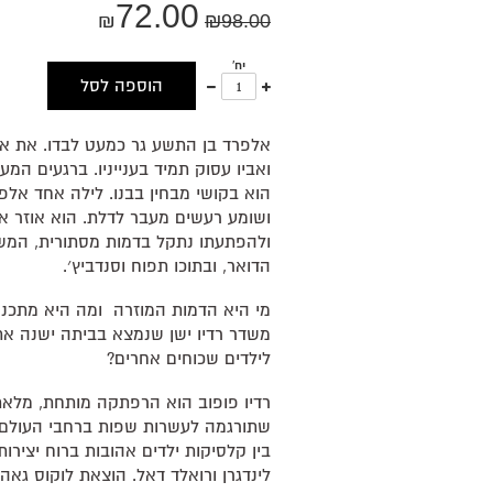
72.00
₪
₪
98.00
יח'
עוד
פחות
הוספה לסל
אחד
אחד
אלפרד בן התשע גר כמעט לבדו. את אי
ואביו עסוק תמיד בענייניו. ברגעים המ
הוא בקושי מבחין בבנו. לילה אחד אל
ושומע רעשים מעבר לדלת. הוא אוזר או
ולהפתעתו נתקל בדמות מסתורית, המש
הדואר, ובתוכו תפוח וסנדביץ׳.
מי היא הדמות המוזרה ומה היא מתכננת
משדר רדיו ישן שנמצא בביתה ישנה את 
לילדים שכוחים אחרים?
רדיו פופוב הוא הרפתקה מותחת, מלאת
שתורגמה לעשרות שפות ברחבי העולם
בין קלסיקות ילדים אהובות ברוח יציר
לינדגרן ורואלד דאל. הוצאת לוקוס גאה