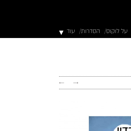
▾
על לוקוס/
הסדרות/
עוד
←
→