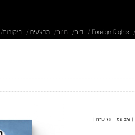
Foreign Rights /
בית/
חנות/
מבצעים /
ביקורות/
מפינית: דנה שולגה־רז | אוקטובר 2020 | 376 עמ׳ | 98 ש״ח |