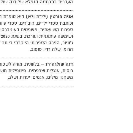
העברית בתרגומה הנפלא של דנה שולגה
אניה פורטין
(ילידת 1971) היא ס
וכותבת ספרי ילדים, חיבורים, ספרי עיון
ספרות השוואתית ומשפטים באוניברסיטא
וש
ג'וניור, הפרס הספרותי היוקרתי ביותר 
הרומן שלה רדיו פופוב.
דנה שולגה־רז
– בלשנית, מורה לשפות 
רוסית, אנגלית וצרפתית. פינופילית מו
משחקי מילים, אגמים, יערות ושלג.