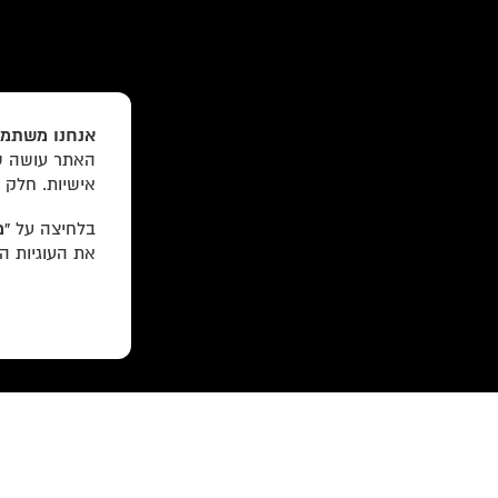
«
הקודם:
אם כרגע מה שבוער בך זה פילאטיס, בזה 
»
הבא:
יעל בארי | ברוקלין
אנחנו משתמש
האתר עושה שי
עוד באתר:
רשימת חנויות פרטיות
אישיות. חלק 
לוקוס הוצאה לאור Locus Publishing House
בלחיצה על
“מ
את העוגיות ה
editor@locusbooks.co.il
עיצוב האתר: יעל רוזן