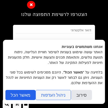
הצטרפו לרשימת התפוצה שלנו
EN/
Foreign Rights /
בית/
חנות/
אנחנו משתמשים בעוגיות
האתר עושה שימוש בעוגיות לשיפור חוויית הגלישה, ניתוח
מבצעים /
ביקורות/
על לוקוס/
הסדרות/
תנועת גולשים, והתאמת תכנים והצעות אישיות. חלק מהעוגיות
מאשר/ת את
תנאי השימוש
והצטרפות למאגר הלקוחות וקבלת
הסופרים/
צרו קשר/
שובר מתנה/
חיוניות לפעילות התקינה של האתר.
הודעות מאתר זה בלבד (לא ספאם)
בלחיצה על
“מאשר הכול”
, הינכם מסכימים לשימוש בכל סוגי
העוגיות. ניתן גם לבחור לאשר רק את העוגיות החיוניות או לנהל
עוד באתר:
רשימת חנויות פרטיות
את ההעדפות שלכם.
בשליחת הטופס אתם מאשרים את
מדיניות הפרטיות
של האתר.
לוקוס הוצאה לאור Locus Publishing House
סירוב
ניהול העדפות
מאשר הכל
editor@locusbooks.co.il
כניסה
ההזמנה
חיפ
לאתר
שלך