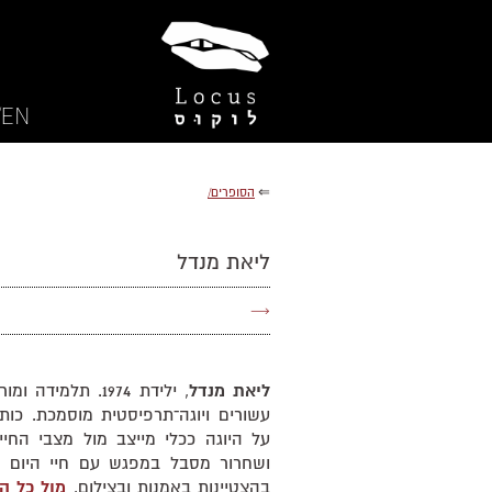
EN/
⇐
הסופרים/
ליאת מנדל
→
ליאת מנדל
, ילידת 1974. תלמ
עשורים ויוגה־תרפיסטית מוסמכת. כו
על היוגה ככלי מייצב מול מצבי החי
ושחרור מסבל במפגש עם חיי היום יו
בהצטיינות באמנות ובצילום.
מול כל ה