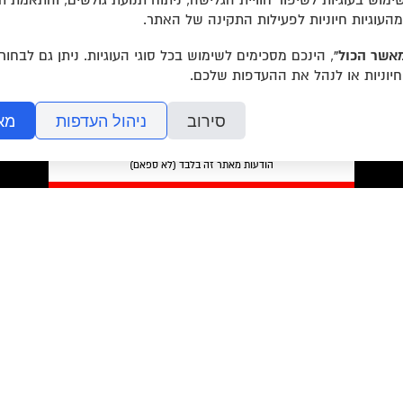
מוש בעוגיות לשיפור חוויית הגלישה, ניתוח תנועת גולשים, והתאמת ת
מהעוגיות חיוניות לפעילות התקינה של האתר.
אשר הכול”
, הינכם מסכימים לשימוש בכל סוגי העוגיות. ניתן גם לבחו
חיוניות או לנהל את ההעדפות שלכם.
סירוב
ניהול העדפות
מא
מאשר/ת את
תנאי השימוש
והצטרפות למאגר הלקוחות וקבלת
הודעות מאתר זה בלבד (לא ספאם)
בשליחת הטופס אתם מאשרים את
מדיניות הפרטיות
של האתר.