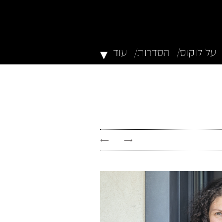
▾
על לוקוס/
הסדרות/
עוד
←
→