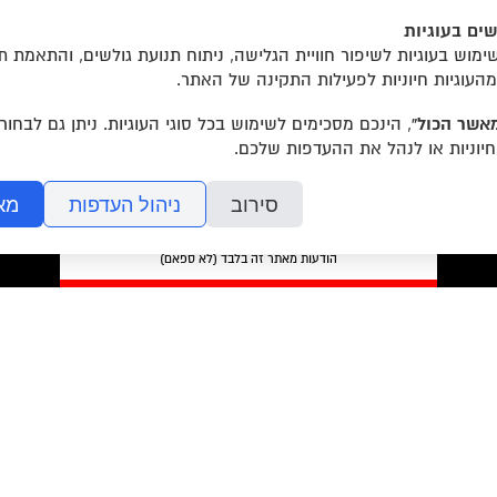
ים בעוגיות
הצטרפו לרשימת התפוצה שלנו
מוש בעוגיות לשיפור חוויית הגלישה, ניתוח תנועת גולשים, והתאמת ת
מהעוגיות חיוניות לפעילות התקינה של האתר.
אשר הכול”
, הינכם מסכימים לשימוש בכל סוגי העוגיות. ניתן גם לבחו
חיוניות או לנהל את ההעדפות שלכם.
סירוב
ניהול העדפות
מא
מאשר/ת את
תנאי השימוש
והצטרפות למאגר הלקוחות וקבלת
הודעות מאתר זה בלבד (לא ספאם)
בשליחת הטופס אתם מאשרים את
מדיניות הפרטיות
של האתר.