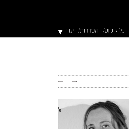
▾
על לוקוס/
הסדרות/
עוד
←
→