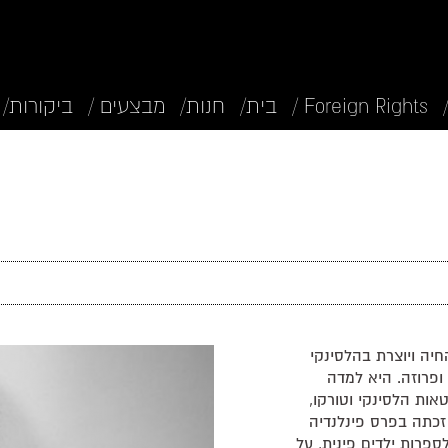
Foreign Rights /
בית/
חנות/
מבצעים /
ביקורות/
ופרת החיה ויוצרת בהלסינקי
 ופרוזה. היא למדה
ות הלסינקי וטורקו,
ימשה עיתונאית ועורכת. בשנת 2020 זכתה בפרס פינלנדיה
לספרות ילדים פינית, על