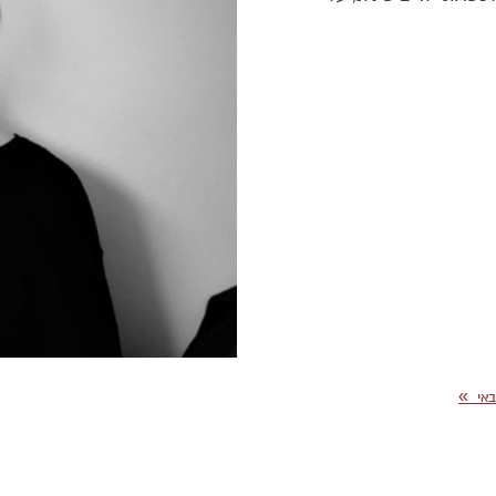
»
באי