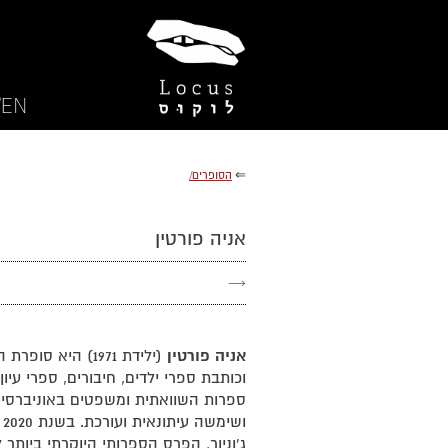
EN/
⇐
הסופרים/
אניה פורטין
→
אניה פורטין
(ילידת 1971) היא ס
וכותבת ספרי ילדים, חיבורים, ספרי עיון
ספרות השוואתית ומשפטים באוניברסיטא
וש
ג'וניור, הפרס הספרותי היוקרתי ביותר 