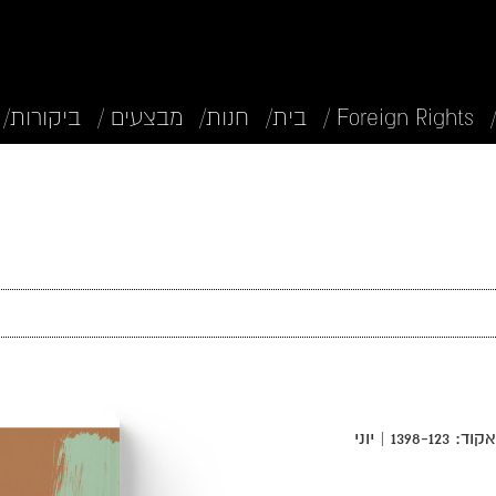
Foreign Rights /
בית/
חנות/
מבצעים /
ביקורות/
שירה | ערך: אלי הירש | 104 עמ’ | דאנאקוד: 1398-123 | יוני