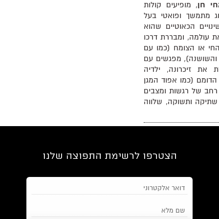
י חן
, מופיעים קולות
ג מתמשך ופואטי בעל
ינויים הכאוטיים שהוא
 עולמה, ומבררת דרכו
חי או הצומח (כמו עם
והשושנה), מפגשים עם
את זיכרונה, ילדיה
הדומם (כמו אפוד המגן
 רחב של רגשות ומצבים
 שתיקה ותשוקה, שלווה
שוררת, עורכת, בעלת תואר שני
ההיסטוריה של המזרח
ם הזה” (מבית "מקום
הצטרפו לרשימת התפוצה שלנו
וויר
יצא לאור ב־2023
י. מתגוררת בהרצליה,
טים – נגינה בפסנתר