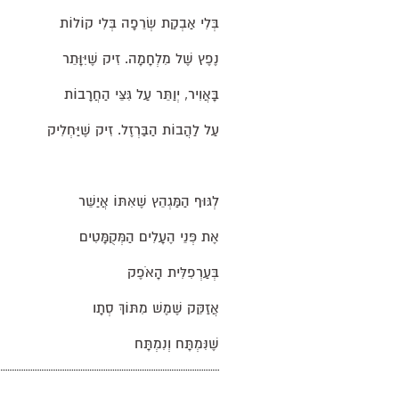
בְּלִי אַבְקַת שְׂרֵפָה בְּלִי קוֹלוֹת
נֶפֶץ שֶׁל מִלְחָמָה. זִיק שֶׁיִּוָּתֵר
בָּאֲוִיר, יְוַתֵּר עַל גִּצֵּי הַחֲרָבוֹת
עַל לַהֲבוֹת הַבַּרְזֶל. זִיק שֶׁיַּחְלִיק
לְגּוּף הַמַּגְהֵץ שֶׁאִתּוֹ אֲיַשֵּׁר
אֶת פְּנֵי הֶעָלִים הַמְּקֻמָּטִים
בְּעַרְפִלִּית הָאֹפֶק
אֲזַקֵּק שֶׁמֶשׁ מִתּוֹךְ סְתָו
שֶׁנִּמְתָּח וְנִמְתָּח