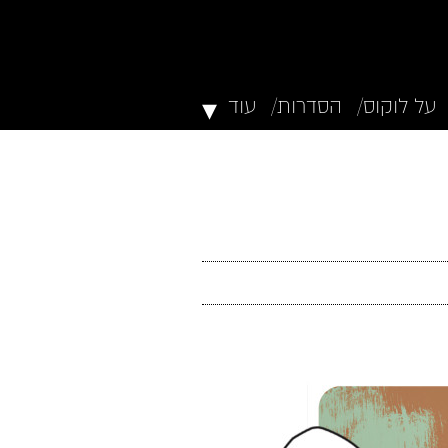
▾
על לוקוס/
הסדרות/
עוד