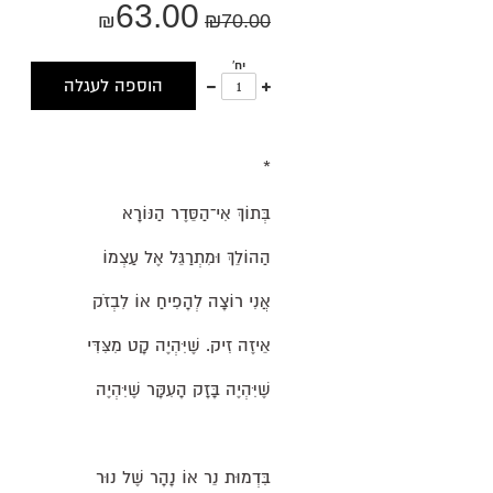
63.00
₪
₪
70.00
יח'
עוד
פחות
הוספה לעגלה
אחד
אחד
*
בְּתוֹךְ אִי־הַסֵּדֶר הַנּוֹרָא
הַהוֹלֵךְ וּמִתְרַגֵּל אֶל עַצְמוֹ
אֲנִי רוֹצָה לְהָפִיחַ אוֹ לִבְזֹק
אֵיזֶה זִיק. שֶׁיִּהְיֶה קָט מִצִּדִּי
שֶׁיִּהְיֶה בָּזָק הָעִקָּר שֶׁיִּהְיֶה
בִּדְמוּת נֵר אוֹ נָהָר שֶׁל נוּר