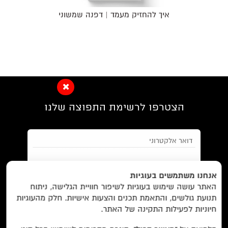
איך להחזיק מעמד | דפנה שמשוני
הצטרפו לרשימת התפוצה שלנו
EN/
Foreign Rights /
בית/
חנות/
אנחנו משתמשים בעוגיות
האתר עושה שימוש בעוגיות לשיפור חוויית הגלישה, ניתוח
מבצעים /
ביקורות/
על לוקוס/
הסדרות/
תנועת גולשים, והתאמת תכנים והצעות אישיות. חלק מהעוגיות
מאשר/ת את
תנאי השימוש
והצטרפות למאגר הלקוחות וקבלת
הסופרים/
צרו קשר/
שובר מתנה/
חיוניות לפעילות התקינה של האתר.
הודעות מאתר זה בלבד (לא ספאם)