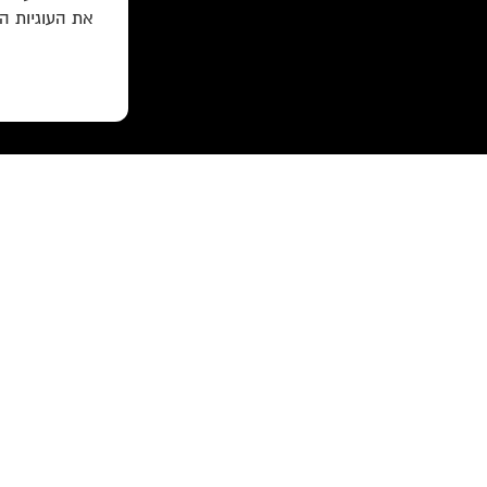
את העוגיות ה
עוד באתר:
רשימת חנויות פרטיות
לוקוס הוצאה לאור Locus Publishing House