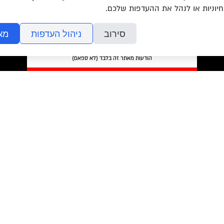
חיוניות או לנהל את ההעדפות שלכם.
סירוב
ניהול העדפות
מא
מאשר/ת את
תנאי השימוש
והצטרפות למאגר הלקוחות וקבלת
הודעות מאתר זה בלבד (לא ספאם)
בשליחת הטופס אתם מאשרים את
מדיניות הפרטיות
של האתר.