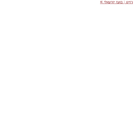
»
רזיט | בועז יזרעאלי