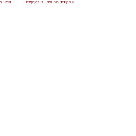
«
הקודם
: רוח חיה | רו כהן־עילם
הבא
: פ