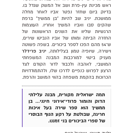
ראש מכינת עין-פרת ושב אל המשק שגדל בו.
בדיוק ביום שחזר נפטר אביו לאחר מחלה
ממושכת. יניב שב להיות "בן ממשיך" ברפת
שהקים סבו ואביו המשיך אחריו. העוצמות
הרגשיות שליוו את השנים הראשונות של
החזרה הביתה ומותו של אביו הנביטו שירים,
ש־54 מהם הפכו לספר ביכורים. בשפה פשוטה
וישירה, שיופיה טמון בצלילותה,
יניב פרידלר
מעניק ביטוי למורכבות המבנה המשפחתי
המושבי, לאהבה ולכבוד לדור הקודם לצד
הרצון לפרוש כנפיים לדרכו שלו, ולהתמודדויות
הכרוכות בהקמת משפחה בהווי המושב והרפת.
תמה ישראלית מקורית, מבנה עלילתי
הדוק והומור פרודי־אירוני חינני... בן
ממשיך הוא ספר שירה בעל איכות
חריגה, שבולטת על רקע הנוף הבוסרי
של ספרי הביכורים בני זמננו.