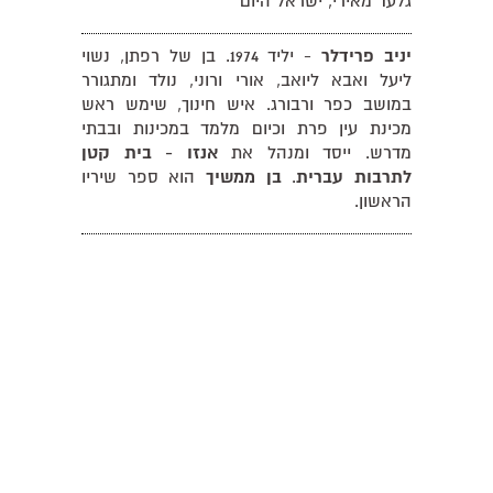
גלעד מאירי, ישראל היום
יניב פרידלר
- יליד 1974. בן של רפתן, נשוי
ליעל ואבא ליואב, אורי ורוני, נולד ומתגורר
במושב כפר ורבורג. איש חינוך, שימש ראש
מכינת עין פרת וכיום מלמד במכינות ובבתי
מדרש. ייסד ומנהל את
אנזו - בית קטן
לתרבות עברית
.
בן ממשיך
הוא ספר שיריו
הראשון.