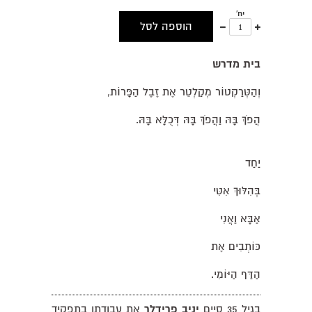
יח'
עוד
פחות
הוספה לסל
אחד
אחד
בית מדרש
וְהַטְּרַקְטוֹר מְקַלְטֵר אֶת זֶבֶל הַפָּרוֹת,
הֲפֹךְ בָּהּ וַהֲפֹךְ בָּהּ דְּכֻלָּא בָּהּ.
יַחַד
בְּהִלּוּךְ אִטִּי
אַבָּא וַאֲנִי
כּוֹתְבִים אֶת
הַדַּף הַיּוֹמִי.
בגיל 35 סיים
יניב פרידלר
את עבודתו בתפקיד