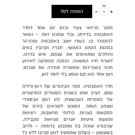
יח'
עוד
פחות
הוספה לסל
אחד
אחד
חוקר פריזאי צעיר נכנס יום אחד לחדר
האמבטיה בדירתו, ובלי שתכנן זאת – נשאר
להתגורר בו. בעודו יושב באמבטיה ומהרהר
במהות הקיום האנושי, חבריו וקרוביו באים
והולכים ומתאימים את עצמם, איש בדרכו,
לאורח חייו המשונה. הזמנה מפתיעה לאירוע
חגיגי בשגרירות אוסטריה מפירה את שגרתו,
ויום אחד הוא קם ונוסע בלי לומר לאן.
חדר האמבטיה, ספר הביכורים של ז׳אן־פיליפ
טוסן, הציב אותו בשורת הסופרים החדשניים
של הספרות העכשווית. זהו רומן אבסורדי
ושופע הומור, המוגש לקוראים בזרם של
פסקאות קצרות. קילוחי מחשבות, רעיונות
ותנועות איטיות יוצרים מציאות מקבילה,
שגיבורנו שוהה בה ומתבונן בדממה – ולרוב
בשעשוע – בעולם שממשיך לנוע סביבו ללא כל