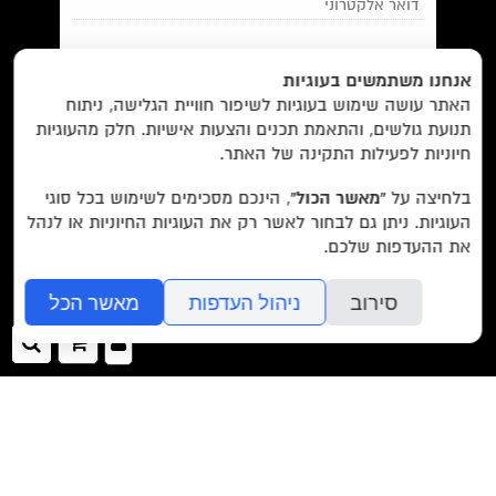
EN/
Foreign Rights /
בית/
חנות/
אנחנו משתמשים בעוגיות
האתר עושה שימוש בעוגיות לשיפור חוויית הגלישה, ניתוח
מבצעים /
ביקורות/
על לוקוס/
הסדרות/
תנועת גולשים, והתאמת תכנים והצעות אישיות. חלק מהעוגיות
מאשר/ת את
תנאי השימוש
והצטרפות למאגר הלקוחות וקבלת
הסופרים/
צרו קשר/
שובר מתנה/
חיוניות לפעילות התקינה של האתר.
הודעות מאתר זה בלבד (לא ספאם)
בלחיצה על
“מאשר הכול”
, הינכם מסכימים לשימוש בכל סוגי
העוגיות. ניתן גם לבחור לאשר רק את העוגיות החיוניות או לנהל
עוד באתר:
רשימת חנויות פרטיות
את ההעדפות שלכם.
בשליחת הטופס אתם מאשרים את
מדיניות הפרטיות
של האתר.
לוקוס הוצאה לאור Locus Publishing House
סירוב
ניהול העדפות
מאשר הכל
editor@locusbooks.co.il
כניסה
ההזמנה
חיפ
לאתר
שלך
עיצוב האתר: יעל רוזן
>>
folyou