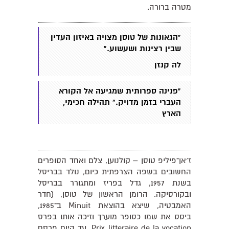
מטרה ברורה.
"הגאונות של טוסן מצויה באיזון העדין
שבין רצינות ושעשוע."
לה קנזן
"
פנינה ספרותית שמגיעה אל הקורא
העברי בזמן מדויק.
" תהילה חכימי,
הארץ
ז׳אן־פיליפ טוסן – קולנוען, צלם ואחד הסופרים
החשובים בשפה הצרפתית כיום, נולד בבריסל
בשנת 1957, גדל בפריז ומתגורר בבריסל
ובקורסיקה. הרומן הראשון של טוסן, (חדר
האמבטיה, שיצא בהוצאת Minuit ב־1985,
ביסס את שמו כסופר מוערך וזיכה אותו בפרס
Prix litteraire de la vocation. עד היום פרסם