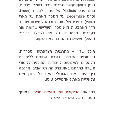
טוסן תשעה־עשר ספרים וזכה בשלל פרסים,
בהם פרס Medicis על ספרו לברוח (2005),
ופרס Décembre על הספר האמת על מארי
(2009). ספריו של טוסן תורגמו לעשרות שפות.
חדר האמבטיה הוא ספרו השלישי שרואה אור
בעברית. קדמו לו טלוויזיה (2017) וכדורגל
(2020), שיצאו גם הם בהוצאת לוקוס.
מיכל שליו – מתרגמת מצרפתית, ספרדית,
פורטוגזית ואנגלית. בוגרת החוגים ללימודים
קלאסיים ולפילוסופיה יהודית והתוכנית ללימודי
תעודה בתרגום באוניברסיטת תל אביב. תרגמה
בין היתר את
הכותלי
מאת נל זינק ואת
טלוויזיה
מאת ז'אן־פיליפ טוסן.
לקריאת
הביקורת של תהילה חכימי
במוסף
הספרים של הארץ ב-7.7.22