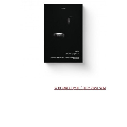
»
הבא
: סיגנל אדום / יוהאן ברנסטרום