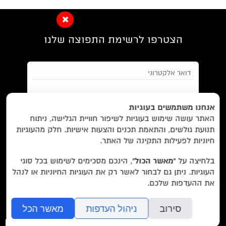
הצטרפו לרשימת התפוצה שלנו
EN/
Foreign Rights /
בית/
חנות/
אנחנו משתמשים בעוגיות
האתר עושה שימוש בעוגיות לשיפור חוויית הגלישה, ניתוח
מבצעים /
ביקורות/
על לוקוס/
הסדרות/
תנועת גולשים, והתאמת תכנים והצעות אישיות. חלק מהעוגיות
מאשר/ת את
תנאי השימוש
והצטרפות למאגר הלקוחות וקבלת
הסופרים/
צרו קשר/
שובר מתנה/
חיוניות לפעילות התקינה של האתר.
הודעות מאתר זה בלבד (לא ספאם)
בלחיצה על
“מאשר הכול”
, הינכם מסכימים לשימוש בכל סוגי
העוגיות. ניתן גם לבחור לאשר רק את העוגיות החיוניות או לנהל
עוד באתר:
רשימת חנויות פרטיות
את ההעדפות שלכם.
בשליחת הטופס אתם מאשרים את
מדיניות הפרטיות
של האתר.
לוקוס הוצאה לאור Locus Publishing House
סירוב
ניהול העדפות
מאשר הכל
editor@locusbooks.co.il
כניסה
ההזמנה
חיפ