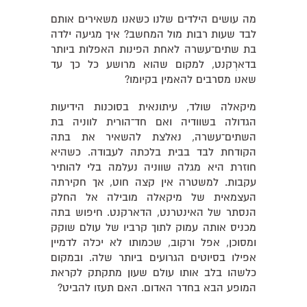
מה עושים הילדים שלנו כשאנו משאירים אותם
לבד שעות רבות מול המחשב? איך מגיעה ילדה
בת שתים־עשרה לאחת הפינות האפלות ביותר
בדארְקנט, למקום שהוא מרושע כל כך עד
שאנו מסרבים להאמין בקיומו?
מיקאלה שולד, עיתונאית בסוכנות הידיעות
הגדולה בשוודיה ואם חד־הורית לווניה בת
השתים־עשרה, נאלצת להשאיר את בתה
הקודחת לבד בבית בלכתה לעבודה. כשהיא
חוזרת היא מגלה שווניה נעלמה בלי להותיר
עקבות. למשטרה אין קצה חוט, אך חקירתה
העצמאית של מיקאלה מובילה אל החלק
הנסתר של האינטרנט, הדארקנט. חיפוש בתה
מכניס אותה עמוק לתוך קרביו של עולם שוקק
ומסוכן, אפל ורקוב, שכמותו לא יכלה לדמיין
אפילו בסיוטים הגרועים ביותר שלה. ובמקום
כלשהו בלב אותו עולם שעון מתקתק לקראת
המופע הבא בחדר האדום. האם תעזו להביט?