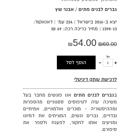
גברים לבנים מתים / אבנר שץ
יצא ב-2016 בישראל | 224 עמ׳ | דאנאקוד:
1398-13 | מחיר כריכה רכה: 69 ₪
54.00
₪
₪
69.00
יח'
עוד
פחות
הוסף לסל
אחד
אחד
לרכישת עותק דיגיטלי
ב
גברים לבנים מתים
אנו פוגשים מחבר בעל
משיכה עזה לטיפוסים ססגוניים מהספרות
ומההיסטוריה - מוכרים ואלמוניים, אמיתיים
ובדויים, גברים ונשים, המציתים את דמיונו
ומניעים אותו לחקור, לפענח ולספר את
סיפורם.