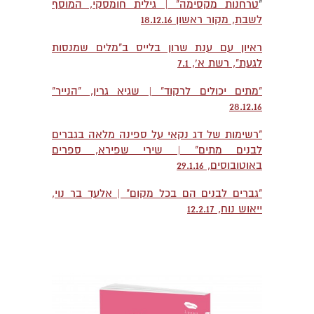
"
טרחנות מקסימה" | גילית חומסקי, המוסף
לשבת, מקור ראשון 18.12.16
ראיון עם ענת שרון בלייס ב"מלים שמנסות
לגעת", רשת א', 7.1
"מתים יכולים לרקוד" | שגיא גרין, "הנייר"
28.12.16
"רשימות של דג נקאי על ספינה מלאה בגברים
לבנים מתים" | שירי שפירא, ספרים
באוטובוסים, 29.1.16
"גברים לבנים הם בכל מקום" | אלעד בר נוי,
ייאוש נוח, 12.2.17