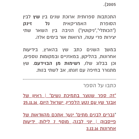
2005).
התכתבות ספרותית ארוכת שנים בין
שץ
לבין
הסופרת האמריקאית
נל זינק
("הכותלי","ניקוטין") הניבה בין השאר שתי
יצירות פרי עטה, הרואות אור בימים אלה.
במשך השנים כתב שץ בהארץ, בידיעות
אחרונות, בהליקון, במאזניים ובמקומות נוספים,
וכן בבלוג שלו,
רשימות מן הבוידעם
. שץ
מתגורר בחיפה עם זוגתו, אב לשתי בנות.
כתבו על הספר
"זה ספר שנוצר בתמיכת נשים" | ראיון של
אבנר שץ עם נטע הלפרין, ישראל היום, 25.11.16
"
גברים לבנים מתים" ינער אתכם מהוודאות של
פייסבוק | יוני לבנה, מוסף 7 לילות, ידיעות
אחרונות 3.12.16