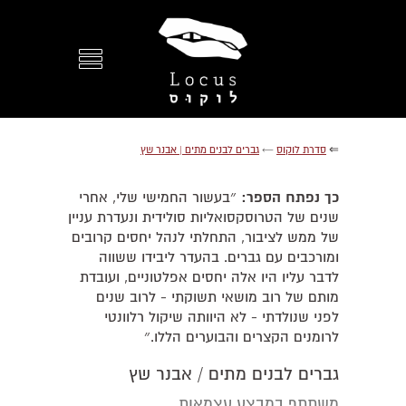
⇐
סדרת לוקוס
←
גברים לבנים מתים | אבנר שץ
כך נפתח הספר:
״בעשור החמישי שלי, אחרי
שנים של הטרוסקסואליות סולידית ונעדרת עניין
של ממש לציבור, התחלתי לנהל יחסים קרובים
ומורכבים עם גברים. בהעדר ליבידו ששווה
לדבר עליו היו אלה יחסים אפלטוניים, ועובדת
מותם של רוב מושאי תשוקתי - לרוב שנים
לפני שנולדתי - לא היוותה שיקול רלוונטי
לרומנים הקצרים והבוערים הללו.״
גברים לבנים מתים / אבנר שץ
משתתף במבצע עצמאות