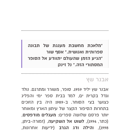
"מלאכת מחשבת מענגת של תבונה
ספרותית ואנושית." אסף שור
"הגיע הזמן שהעולם יתוודע אל הסופר
המסתורי הזה." נל זינק
אבנר שץ
אבנר שץ יליד 1959. סופר, משורר ומתרגם. נולד
וגדל בקרית ים, למד בבית ספר ימי והפליג
כצוער בצי הסוחר. ב-1989 היה בין הזוכים
בתחרות הסיפור הקצר של עיתון הארץ ומאוחר
יותר פרסם שלושה ספרים:
מעגלים מודפסים
,
(כתר, 1994),
לשוט אל השקיעה
, (זמורה-ביתן,
1998), ו
הילה ודג הגרב
(ידיעות אחרונות,