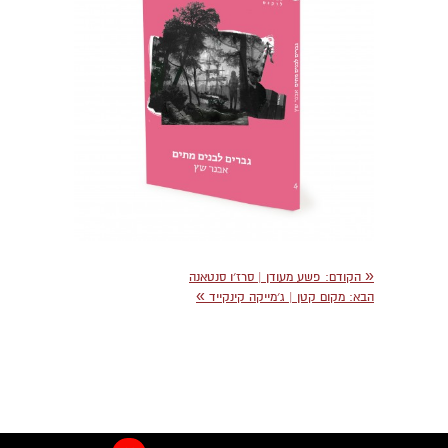
«
הקודם
: פשע מעודן | סרז׳ו סנטאנה
»
הבא
: מקום קטן | ג׳מייקה קינקייד