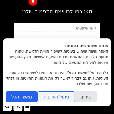
הצטרפו לרשימת התפוצה שלנו
EN/
Foreign Rights /
בית/
חנות/
אנחנו משתמשים בעוגיות
האתר עושה שימוש בעוגיות לשיפור חוויית הגלישה, ניתוח
מבצעים /
ביקורות/
על לוקוס/
הסדרות/
תנועת גולשים, והתאמת תכנים והצעות אישיות. חלק מהעוגיות
מאשר/ת את
תנאי השימוש
והצטרפות למאגר הלקוחות וקבלת
הסופרים/
צרו קשר/
שובר מתנה/
חיוניות לפעילות התקינה של האתר.
הודעות מאתר זה בלבד (לא ספאם)
בלחיצה על
“מאשר הכול”
, הינכם מסכימים לשימוש בכל סוגי
העוגיות. ניתן גם לבחור לאשר רק את העוגיות החיוניות או לנהל
עוד באתר:
רשימת חנויות פרטיות
את ההעדפות שלכם.
בשליחת הטופס אתם מאשרים את
מדיניות הפרטיות
של האתר.
לוקוס הוצאה לאור Locus Publishing House
סירוב
ניהול העדפות
מאשר הכל
editor@locusbooks.co.il
כניסה
ההזמנה
חיפ
לאתר
שלך
עיצוב האתר: יעל רוזן