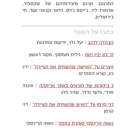
התרגום. תרגם מיצירותיהם של שקספיר,
אדוארד ליר, ג'יימס ג'ויס, ניזאר קבאני ועוד. חי
בירושלים.
כתבו על הספר
הבהלה לזהב
| יעל גלר, ידיעות אחרונות
זר לא יבין זאת
| גילית חומסקי, מקור ראשון
קצרים על "האישה שהשחית את העיירה"
| ירין
כץ, קורא הספרים
3 ביקורות של קוראים באתר נוריתהה
| אינגה
אדרי, גלעד נדלר, שניר פלג
דני קרמן על "האיש שהשחית את העיירה"
| דני
קרמן
נאווה קרינסקי סוקרת בתפוז
| נאווה קרינסקי