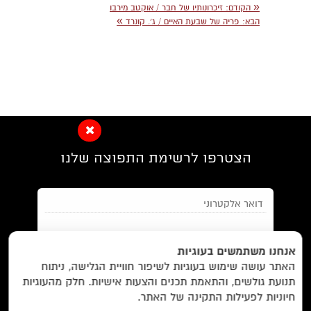
«
הקודם
: זיכרונותיו של חבר / אוקטב מירבו
»
הבא
: פריה של שבעת האיים / ג׳. קונרד
הצטרפו לרשימת התפוצה שלנו
EN/
Foreign Rights /
בית/
חנות/
אנחנו משתמשים בעוגיות
האתר עושה שימוש בעוגיות לשיפור חוויית הגלישה, ניתוח
מבצעים /
ביקורות/
על לוקוס/
הסדרות/
תנועת גולשים, והתאמת תכנים והצעות אישיות. חלק מהעוגיות
מאשר/ת את
תנאי השימוש
והצטרפות למאגר הלקוחות וקבלת
הסופרים/
צרו קשר/
שובר מתנה/
חיוניות לפעילות התקינה של האתר.
הודעות מאתר זה בלבד (לא ספאם)