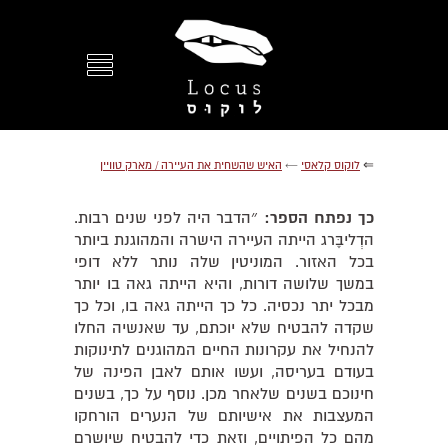
⇐
לוקוס קלאסי
←
האיש שהשחית את העיירה / מארק טוויין
כך נפתח הספר:
״הדבר היה לפני שנים רבות.
הדְליבֶּרג הייתה העיירה הישרה והמהוגנת ביותר
בכל האזור. המוניטין שלה נותר ללא דופי
במשך שלושה דורות, והיא הייתה גאה בו יותר
מבכל יתר נכסיה. כל כך הייתה גאה בו, וכל כך
שקדה להבטיח שלא יוכתם, עד שאנשיה החלו
להנחיל את עקרונות החיים המהוגנים לתינוקות
בעודם בעריסה, ועשו אותם לאבן הפינה של
חינוכם בשנים שלאחר מכן. נוסף על כך, בשנים
המעצבות את אישיותם של הנערים הורחקו
מהם כל הפיתויים, וזאת כדי להבטיח שיושרם