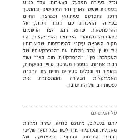
וגדל בעיירה חניבעל. בצעירותו עבד כנווט
בספינות ששטו לאורך נהר המיסיסיפי ובהמשך
דרכו התפרסם כעיתונאי וכמרצה. החיים
בעיירה וההיכרות עם הנהר הגדול, על
ההרפתקאות שהוא זימן, לצד הרשמים
שהותירה מלחמת האזרחים האמריקאית, היו
מקור השראה עיקרי למפורסמות שביצירותיו
של טוויין. אלה כוללות את ״הרפתקאותיו של
האקלברי פין״, ״הרפתקאות תום סויר״ ועוד
רבות אחרות. בספריו משרטט טוויין בפיקחות,
בהומור חי ובכלים סטיריים חדים את החברה
האמריקאית הצעירה והמתפתחת ואת
נפשותיהם של החיים בה.
על המתרגם
יותם בנשלום, מתרגם פרוזה, שירה ומחזות
מאנגלית ומערבית, עורך לשון, בעל תואר שלישי
בתורת התרגום, ומתעניין בפואטיקה של