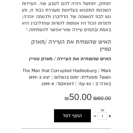
יתחזק, יתחשל ויהיה להם לטבע שני. העיירות
השכנות התקנאו בעליונות מעוררת כבוד זו, והן
נטו לבוז לגאוותה של הדליברג ולכנותה יוהרה;
ולמרות הכול היו אנוסות להודות שהדליברג היא
באמת ובתמים עיירה שאי־אפשר להשחיתה.״
האיש שהשחית את העיירה /מארק
טוויין
האיש שהשחית את העיירה / מארק טוויין
The Man that Corrupted Hadleyburg | Mark
Twain מאנגלית: יותם בנשלום | יצא ב-1899
בארה״ב | 83 עמ׳ | דאנאקוד: 1398-8
50.00
₪
₪
60.00
יח'
עוד
פחות
הוסף לסל
אחד
אחד