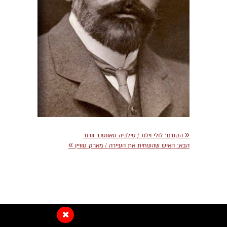
«
הקודם:
לולי וילוז / סילביה טאונסנד וורנר
»
הבא:
האיש שהשחית את העיירה / מארק טוויין