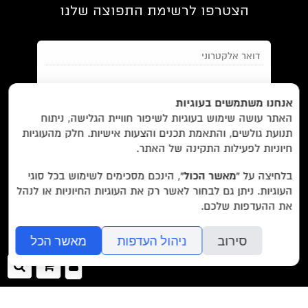
הצטרפו לרשימת התפוצה שלנו
EN/
Foreign Rights /
בית/
חנות/
אנחנו משתמשים בעוגיות
האתר עושה שימוש בעוגיות לשיפור חוויית הגלישה, ניתוח
מבצעים /
ביקורות/
על לוקוס/
הסדרות/
תנועת גולשים, והתאמת תכנים והצעות אישיות. חלק מהעוגיות
מאשר/ת את
תנאי השימוש
והצטרפות למאגר הלקוחות וקבלת
הסופרים/
צרו קשר/
שובר מתנה/
חיוניות לפעילות התקינה של האתר.
הודעות מאתר זה בלבד (לא ספאם)
בלחיצה על
“מאשר הכול”
, הינכם מסכימים לשימוש בכל סוגי
העוגיות. ניתן גם לבחור לאשר רק את העוגיות החיוניות או לנהל
עוד באתר:
רשימת חנויות פרטיות
את ההעדפות שלכם.
בשליחת הטופס אתם מאשרים את
מדיניות הפרטיות
של האתר.
לוקוס הוצאה לאור Locus Publishing House
סירוב
ניהול העדפות
מאשר הכל
editor@locusbooks.co.il
כניסה
ההזמנה
חיפ
לאתר
שלך
עיצוב האתר: יעל רוזן
>>