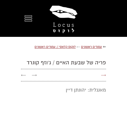
⇐
עמודים ראשונים
←
לוקוס קלאסי // עמודים ראשונים
פריה של שבעת האיים / ג׳וזף קונרד
←
→
→
מאנגלית: יהונתן דיין