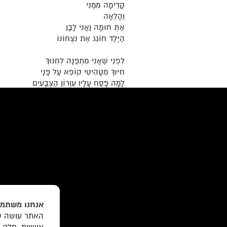
קָדִימָה מִמֶּנִּי
וְהָלְאָה
אַתְּ חוּמָה וַאֲנִי לָבָן
הַיֶּלֶד חוֹגֵג אֶת נִצְחוֹנוֹ
לִפְנֵי שֶׁאֲנִי מִתְפַּנָּה לְחִנּוּךְ
חִיּוּךְ מִטָּהִיטִי קוֹפֵא עַל פָּנַי
לָמָּה פָּסַח עָלָיו עִוְרוֹן הַצְּבָעִים
וְאֵיךְ הוּא כָּל כָּךְ צָעִיר
וּכְבָר יוֹדֵעַ
אֶת כָּל הַתּוֹרָה
»
«
הקודם:
גיא פרל
הבא:
אלון מזרחי
אנחנו משתמש
האתר עושה שי
עוד באתר:
רשימת חנויות פרטיות