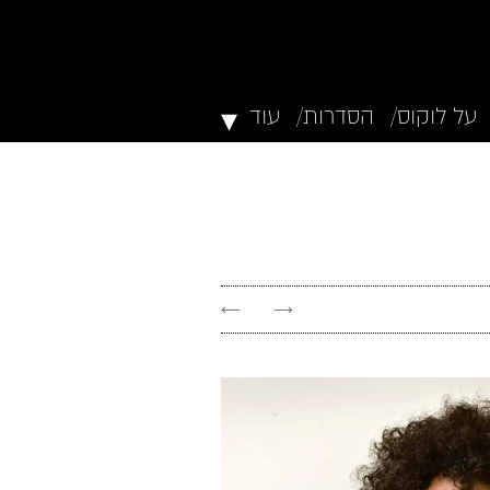
▾
על לוקוס/
הסדרות/
עוד
←
→