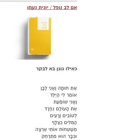
אם לב נופל / יונית נעמן
כאילו גוגן בא לבקר
אַתְּ חוּמָה וַאֲנִי לָבָן
אוֹמֵר לִי הַיֶּלֶד
וַאֲנִי שׁוֹמַעַת
אֶת הָעוֹלָם נִפְרָד
לְטוֹבִים וְרָעִים
הַמִּלִּים כְּצַלָּף
מְשַׁטְּחוֹת אוֹתִי אַרְצָה
וּכְבָר הוּא מִתְרַחֵק