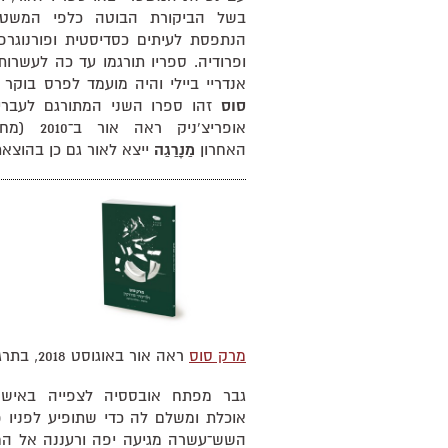
בשל הביקורת הבוטה כלפי המשטר 
הנתפסת לעיתים כסדיסטית ופורנוגרפי
ופרודיה. ספריו תורגמו עד כה לעשרו
אנדריי ביילי והיה מועמד לפרס בוקר 
סוס
זהו ספרו השני המתורגם לעברית
אופריצ'ניק
האחרון
מַנַָרַגַה
ייצא לאור גם כן בהוצאת
מרק סוס
ראה אור באוגוסט 2018, בתרגומה של פולינה ברוקמן.
גבר מפתח אובססיה לצפייה באיש
אוכלת ומשלם לה כדי שתופיע לפניו 
השש־עשרה מגיעה יפה ורעננה אל המ