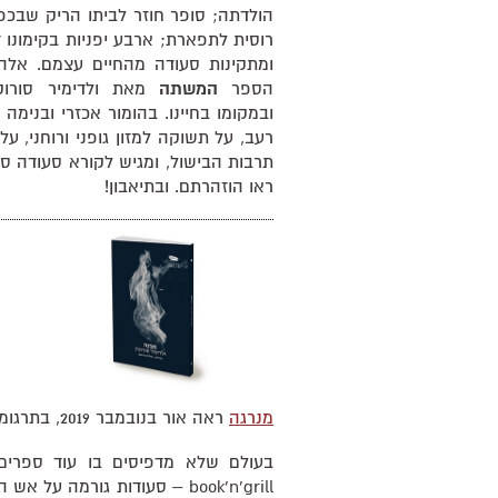
הולדתה; סופר חוזר לביתו הריק שבכ
רוסית לתפארת; ארבע יפניות בקימונו 
ומתקינות סעודה מהחיים עצמם. אלה
הספר
המשתה
מאת ולדימיר סורוקי
ובמקומו בחיינו. בהומור אכזרי ובנימה 
רעב, על תשוקה למזון גופני ורוחני, על
תרבות הבישול, ומגיש לקורא סעודה ס
ראו הוזהרתם. ובתיאבון!
מנרגה
ראה אור בנובמבר 2019, בתרגומה של פולינה ברוקמן.
בעולם שלא מדפיסים בו עוד ספרים
book'n'grill – סעודות גורמה ע