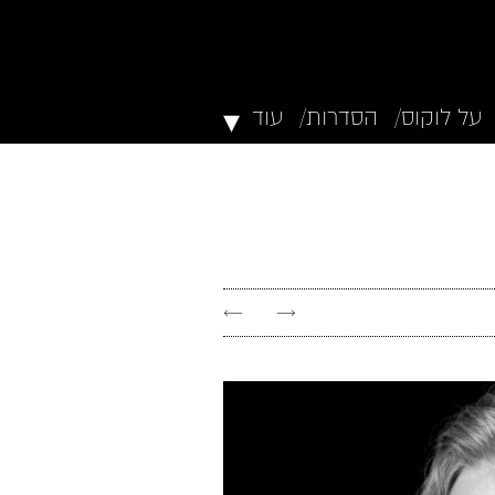
▾
על לוקוס/
הסדרות/
עוד
←
→