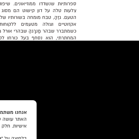
ספרותיות שנשדדו ממוזיאונים. שיפו
צלעות טלה על דון קישוט הם מסוג ה
הטעם. גזֶהָ, טבח מומחה בשורותיו של 
אקזוטיים וצולה מטעמים ללקוחות
כשמתברר שבהר מָנרָָגהָ שבהרי אורּל
המחתרתי, הוא נסחף בעל כורחו לק
צפויות. בספרו מנרגה סורוקין שוב מלהט
ובעודו מתכתב עם הקאנון המערבי ה
גאונית על הכיוון שנראה שכולנו הולכים 
«
הקודם:
יונתן רז-פורטוגלי
הבא:
שרלוט פ
אנחנו משתמש
האתר עושה שי
עוד באתר:
רשימת חנויות פרטיות
אישיות. חלק 
לוקוס הוצאה לאור Locus Publishing House
בלחיצה על
“מ