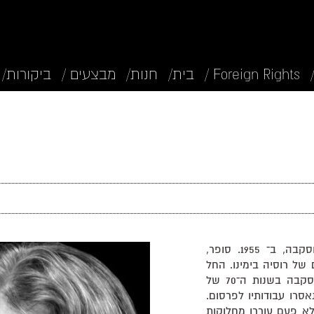
Foreign Rights /
בית/
חנות/
מבצעים /
ביקורות/
ולדימיר סורוקין נולד בביקובו, ליד מוסקבה, ב־ 1955. סופר,
 של רוסיה בימינו. החל
לפעול בחוגי האוונגרד המחתרתי במוסקבה בשנות ה־70 של
טי נאסרו עבודותיו לפרסום.
לא פעם עוררו מחלוקות