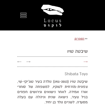
⇐
הסופרים/
שיבטה טויו
←
→
→
Shibata Toyo
שיבַּטה טוֹיוֹ (1911-2013) נולדה בעיר טוגֹ'ִיקִי-שִׁי,
צפונית-מזרחית לטוקיו, למשפחה של סוחרי
אורז אמידה. לאחר נישואים וגירושים חפוזים
בגיל צעיר, נישאה שנית וניהלה עם בעלה
מסעדה. לשניים נולד בן יחיד.