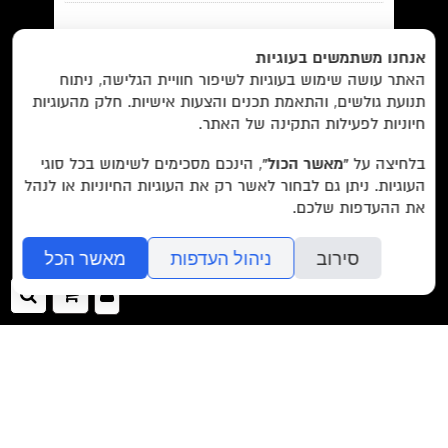
EN/
Foreign Rights /
בית/
חנות/
אנחנו משתמשים בעוגיות
האתר עושה שימוש בעוגיות לשיפור חוויית הגלישה, ניתוח
מבצעים /
ביקורות/
על לוקוס/
הסדרות/
תנועת גולשים, והתאמת תכנים והצעות אישיות. חלק מהעוגיות
מאשר/ת את
תנאי השימוש
והצטרפות למאגר הלקוחות וקבלת
הסופרים/
צרו קשר/
שובר מתנה/
חיוניות לפעילות התקינה של האתר.
הודעות מאתר זה בלבד (לא ספאם)
בלחיצה על
“מאשר הכול”
, הינכם מסכימים לשימוש בכל סוגי
העוגיות. ניתן גם לבחור לאשר רק את העוגיות החיוניות או לנהל
עוד באתר:
רשימת חנויות פרטיות
את ההעדפות שלכם.
בשליחת הטופס אתם מאשרים את
מדיניות הפרטיות
של האתר.
לוקוס הוצאה לאור Locus Publishing House
סירוב
ניהול העדפות
מאשר הכל
editor@locusbooks.co.il
כניסה
ההזמנה
חיפ
לאתר
שלך
עיצוב האתר: יעל רוזן
>>
folyou
מערכת להקמת אתרים