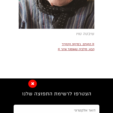
שיבטה טויו
«
הקודם:
ג׳מייקה קינקייד
»
הבא:
סילביה טאונסנד וורנר
הצטרפו לרשימת התפוצה שלנו