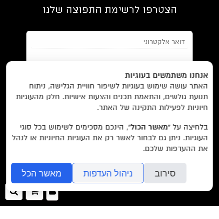
הצטרפו לרשימת התפוצה שלנו
EN/
Foreign Rights /
בית/
חנות/
אנחנו משתמשים בעוגיות
האתר עושה שימוש בעוגיות לשיפור חוויית הגלישה, ניתוח
מבצעים /
ביקורות/
על לוקוס/
הסדרות/
תנועת גולשים, והתאמת תכנים והצעות אישיות. חלק מהעוגיות
מאשר/ת את
תנאי השימוש
והצטרפות למאגר הלקוחות וקבלת
הסופרים/
צרו קשר/
שובר מתנה/
חיוניות לפעילות התקינה של האתר.
הודעות מאתר זה בלבד (לא ספאם)
בלחיצה על
“מאשר הכול”
, הינכם מסכימים לשימוש בכל סוגי
העוגיות. ניתן גם לבחור לאשר רק את העוגיות החיוניות או לנהל
עוד באתר:
רשימת חנויות פרטיות
את ההעדפות שלכם.
בשליחת הטופס אתם מאשרים את
מדיניות הפרטיות
של האתר.
לוקוס הוצאה לאור Locus Publishing House
סירוב
ניהול העדפות
מאשר הכל
editor@locusbooks.co.il
כניסה
ההזמנה
חיפ
לאתר
שלך
עיצוב האתר: יעל רוזן
>>