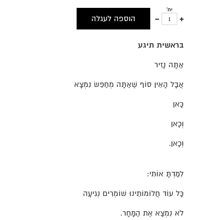
יח'
עוד
פחות
הוספה לעגלה
אחד
אחד
בראשית תיגע
אַתָּה נָזִיר
אֲבָל הָאֵין סוֹף שֶׁאַתָּה מְחַפֵּשׂ נִמְצָא
כָּאן
וְכָאן
וְכָאן.
לִמַּדְתָּ אוֹתִי:
כָּל עוֹד חֲלוֹמוֹתֵינוּ שׁוֹמְרִים נְגִיעָה
לֹא נִמְצָא אֶת הַמָּחָר.