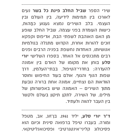
שירי הספר
שביל החלב פינת כל בשר
נעים
לאורכו בין תמימות לידיעה, בין העולם ובין
העצמי. בלב השירים נמצא געגוע כמַהוּת,
כישות העומדת בפני עצמה. שביל החלב שופע
מן האם האוהבת לשפתי הבת, אדיפוס וקפקא
זוכים להורות אחרת, הקדוש מתגלה בגולמיות
אנושיותו, האחדות נחשפת בפניה הרבים ופנים
רבים מתכנסים אל האחד. בספרו השלישי
יורי
סלע
בוחן את מקומו של האדם בין אמונה
להעדרה; בחדרי־הטיפול, בבתי־העלמין, דרך
שפות הנוף והגוף. אולם בעוד החיפוש וחוסר
הוודאות הם נצחיים, אמונה אחת ברורה נובעת
מתוך השירים – האמונה שיש באפשרותן של
מילים, של השירה, לתקן תיקון בעולם ולקשר
בין העבר להווה ולעתיד.
ד"ר יורי סלע,
יליד 1961. בן־זוג, אב, מטפל
ומורה. בעברו טיפל ברפואה סינית וכיום הוא
פסיכולוג קליני־אינטגרטיבי ופסיכואנליטיקאי.