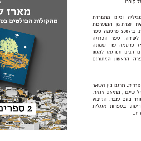
ל קוררו
בסביליה וכיום מתגוררת
ת, יוצרת מן המוערכות
והבולטות בספרות הספרדית העכשווית. ב־2007 פרסמה ספר
לשירה. ספר הפרוזה
לה ראה אור ב־2008 ומאז פרסמה עוד שמונה
רבים ותורגמו למגוון
א ספרה הראשון המתורגם
רדית. תרגם בין השאר
קל שייבון, מתיאס אנאר,
ורך בעם עובד, הקיבוץ
יטוס בספרות אנגלית
ית.