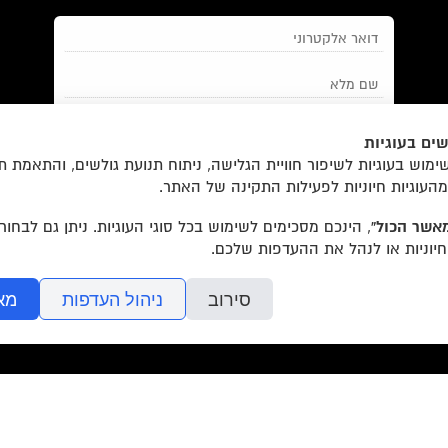
ים בעוגיות
מאשר/ת את
תנאי השימוש
והצטרפות למאגר הלקוחות וקבלת
מוש בעוגיות לשיפור חוויית הגלישה, ניתוח תנועת גולשים, והתאמת ת
הודעות מאתר זה בלבד (לא ספאם)
מהעוגיות חיוניות לפעילות התקינה של האתר.
אשר הכול”
, הינכם מסכימים לשימוש בכל סוגי העוגיות. ניתן גם לבחו
חיוניות או לנהל את ההעדפות שלכם.
בשליחת הטופס אתם מאשרים את
מדיניות הפרטיות
של האתר.
סירוב
ניהול העדפות
מא