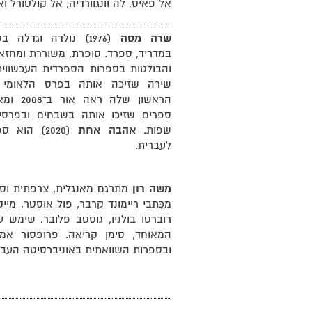
אל פאיס, לה וונגוורדיה, אל קולטורל וא
שרה מסה
(1976) נולדה וגדלה 
במדריד, ספרד. סופרת, משוררת ומחזאי
שירה שזיכה אותה בפרס הלאומי 
הראשון ש
ספרים שזיכו אותה בשבחים ובפרסים 
שפות.
אהבה אחת
(2020) הו
לעברית.
משה רון
מתרגם מאנגלית, צרפתית וספ
מכִּתבי ריימונד קרבר, פול אוסטר, מיי
רוברטו בולניו, גוסטב פלובר. שימש ע
המאוחד, סימן קריאה. פרופסור אמר
ובספרות השוואתית באוניברסיטה העבר