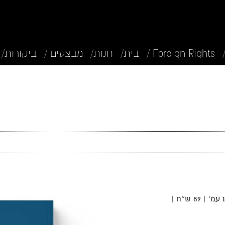
Foreign Rights /
בית/
חנות/
מבצעים /
ביקורות/
מספרדית: משה רון | אוגוסט 2023 | 160 עמ׳ | 89 ש״ח |