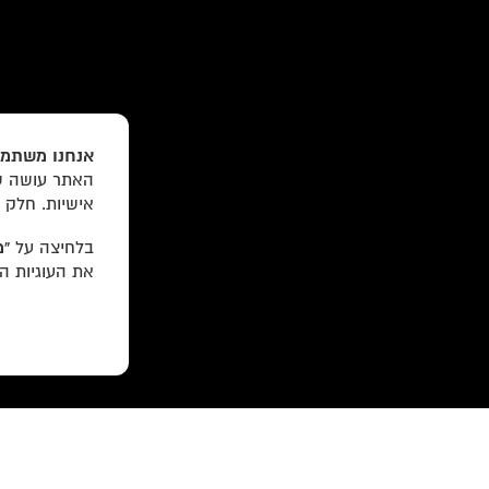
אנחנו משתמש
האתר עושה שי
עוד באתר:
רשימת חנויות פרטיות
אישיות. חלק 
לוקוס הוצאה לאור Locus Publishing House
בלחיצה על
“מ
את העוגיות ה
editor@locusbooks.co.il
עיצוב האתר: יעל רוזן