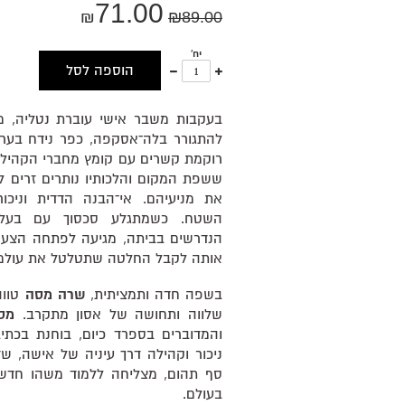
71.00
₪
₪
89.00
יח'
עוד
פחות
הוספה לסל
אחד
אחד
בעקבות משבר אישי עוברת נטליה, מ
להתגורר בלה־אסקפה, כפר נידח בער
רוקמת קשרים עם קומץ מחברי הקהיל
ששפת המקום והלכותיו נותרים זרים 
את מניעיהם. אי־הבנה הדדית וניכו
השטח. כשמתגלע סכסוך עם בעל 
הנדרשים בביתה, מגיעה לפתחה הצע
אותה לקבל החלטה שתטלטל את עולמ
בשפה חדה ותמציתית,
שרה מסה
טווה
שלווה ותחושה של אסון מתקרב.
מס
והמדוברים בספרד כיום, בוחנת בכתי
ניכור וקהילה דרך עיניה של אישה, ש
סף תהום, מצליחה ללמוד משהו חדש
בעולם.