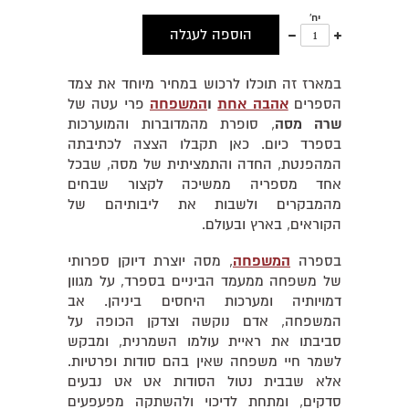
יח'
עוד
פחות
הוספה לעגלה
אחד
אחד
במארז זה תוכלו לרכוש במחיר מיוחד את צמד
הספרים
אהבה אחת
ו
המשפחה
פרי עטה של
שרה מסה
, סופרת מהמדוברות והמוערכות
בספרד כיום. כאן תקבלו הצצה לכתיבתה
המהפנטת, החדה והתמציתית של מסה, שבכל
אחד מספריה ממשיכה לקצור שבחים
מהמבקרים ולשבות את ליבותיהם של
הקוראים, בארץ ובעולם.
בספרה
המשפחה
, מסה יוצרת דיוקן ספרותי
של משפחה ממעמד הביניים בספרד, על מגוון
דמויותיה ומערכות היחסים ביניהן. אב
המשפחה, אדם נוקשה וצדקן הכופה על
סביבתו את ראיית עולמו השמרנית, ומבקש
לשמר חיי משפחה שאין בהם סודות ופרטיות.
אלא שבבית נטול הסודות אט אט נבעים
סדקים, ומתחת לדיכוי ולהשתקה מפעפעים