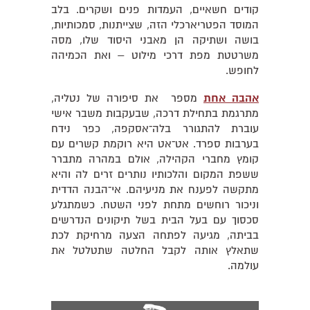
קודים חשאיים, העמדות פנים ושקרים. בלב
המוסד הפטריארכלי הזה, שצייתנות, סמכותיות,
בושה ושתיקה הן מאבני היסוד שלו, מסה
משרטטת מפת דרכי מילוט – ואת הכמיהה
לחופש.
אהבה אחת
מספר את סיפורה של נטליה,
מתרגמת בתחילת דרכה, שבעקבות משבר אישי
עוברת להתגורר בלה־אסקפה, כפר נידח
בערבות ספרד. אט־אט היא רוקמת קשרים עם
קומץ מחברי הקהילה, אולם במהרה מתברר
ששפת המקום והלכותיו נותרים זרים לה והיא
מתקשה לפענח את מניעיהם. אי־הבנה הדדית
וניכור רוחשים מתחת לפני השטח. כשמתגלע
סכסוך עם בעל הבית בשל תיקונים הנדרשים
בביתה, מגיעה לפתחה הצעה מרחיקת לכת
שתאלץ אותה לקבל החלטה שתטלטל את
עולמה.