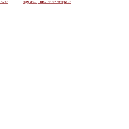
«
הקודם
: אהבה אחת | שרה מֵסָה
הבא
: 