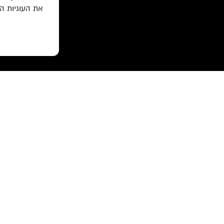
את העוגיות ה
עוד באתר:
רשימת חנויות פרטיות
לוקוס הוצאה לאור Locus Publishing House