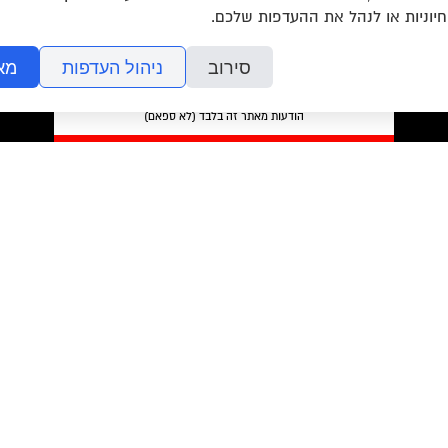
חיוניות או לנהל את ההעדפות שלכם.
סירוב
ניהול העדפות
מא
מאשר/ת את
תנאי השימוש
והצטרפות למאגר הלקוחות וקבלת
הודעות מאתר זה בלבד (לא ספאם)
בשליחת הטופס אתם מאשרים את
מדיניות הפרטיות
של האתר.