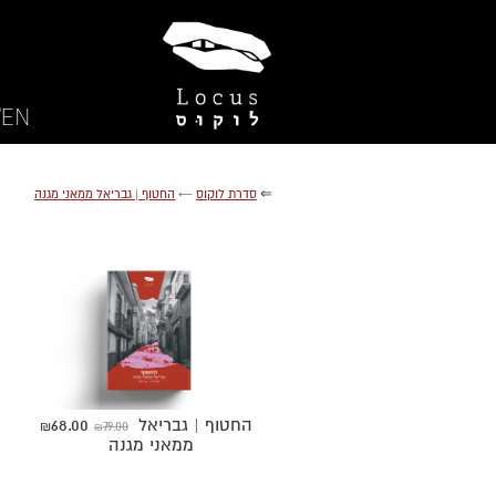
EN/
⇐
סדרת לוקוס
←
החטוף | גבריאל ממאני מגנה
החטוף | גבריאל
68.00
79.00
₪
₪
ממאני מגנה