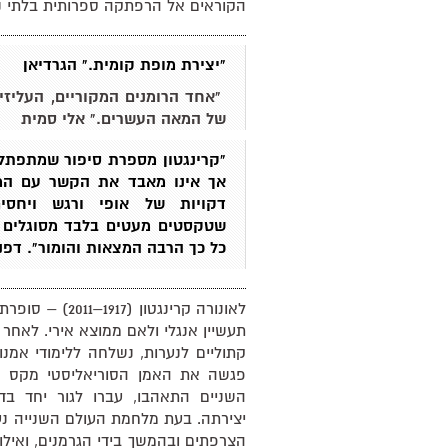
הקוראים אל הרפתקה ספרותית בלתי 
"יצירת מופת קומית." הגרדיאן
"אחד הרומנים המקוריים, העליזי
של המאה העשרים." אלי סמית
"קרינגטון מספרת סיפור שמתפתל
אך אינו מאבד את הקשר עם המצ
דקויות של אופי ורגש ויחסים
שטקסטים מעטים בלבד מסוגלים 
כל כך הרבה המצאות והומור". דפנה
לאונורה קרינגטון (
תעשיין אנגלי ולאם ממוצא אירי. לאחר
פגשה את האמן הסוריאליסטי מקס אר
השניים התאהבו, עברו לגור יחד בד
יצירתה. בעת מלחמת העולם השנייה נע
הצרפתים ובהמשך בידי הגרמנים, ואילו