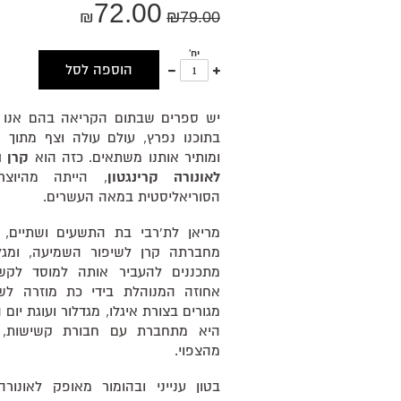
72.00
₪
₪
79.00
יח'
עוד
פחות
הוספה לסל
אחד
אחד
יש ספרים שבתום הקריאה בהם אנו 
בתוכנו נפרץ, עולם עולה וצף מתוך 
ומותיר אותנו משתאים. כזה הוא
קרן 
לאונורה קרינגטון
, הייתה מהיוצר
הסוריאליסטית במאה העשרים.
מריאן לת'רבי בת התשעים ושתיים, 
מחברתה קרן לשיפור השמיעה, ומג
מתכננים להעביר אותה למוסד לקש
אחוזה המנוהלת בידי כת מוזרה לשי
מגורים בצורת איגלו, מגדלור ועוגת יום
היא מתחברת עם חבורת קשישות, 
מהצפוי.
בטון ענייני ובהומור מאופק לאונור