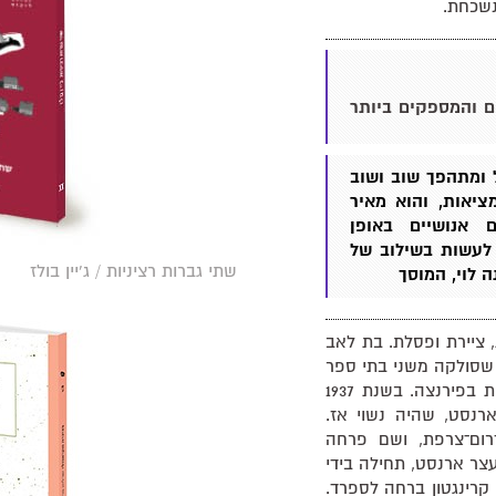
נשכחת.
ם והמספקים ביותר
 ומתהפך שוב ושוב
יאות, והוא מאיר
 אנושיים באופן
לעשות בשילוב של
שתי גברות רציניות / ג'יין בולז
 לוי, המוסך
1917–2011) – סופרת, ציירת ופסלת. בת לאב
 שסולקה משני בתי ספר
קתוליים לנערות, נשלחה ללימודי אמנות בפירנצה. בשנת 1937
נסט, שהיה נשוי אז.
רום־צרפת, ושם פרחה
צר ארנסט, תחילה בידי
 קרינגטון ברחה לספרד.