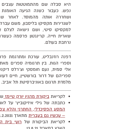
היא סבלה שם מהתמוטטות עצבים ו
נפש. כעבור כשנה הגיעה האומנת 
ושחררה אותה מהמוסד. לאחר שחר
לשגרירות מקסיקו בליסבון, משם עברה ל
למקסיקו סיטי, ושם נישאה לצלם אי
שארית חייה. קרינגטון פרסמה כעשר
נרחבת בעולם.
דפנה רוזנבליט, עורכת ומתרגמת פרוז
וספרי הגות. בין תרגומיה ספרים מאת ג'
אלי סמית, נעם חומסקי וצ'רלס דיקנ
ספריהם של דרור בורשטיין, חיים דעוא
מלמדת תרגום באוניברסיטת תל אביב.
לקריאת
ביקורת מהניו יורק טיימז
שעל
כתבתה של גילי איזיקוביץ' על לאו
המסע הפסיכדלי, החתרני והלא צפוי
– עכשיו גם בעברית
מתארך 1.2.2021
לקריאת הביקורת של
רועי בית הל
הארץ בתאריך 13.8.21