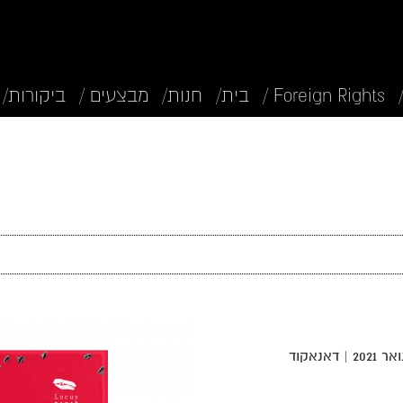
Foreign Rights /
בית/
חנות/
מבצעים /
ביקורות/
מאנגלית: דפנה רוזנבליט | 270 עמ' | ינואר 2021 | דאנאקוד