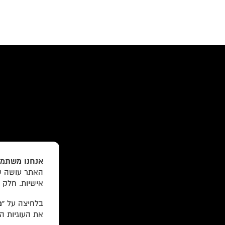
אנחנו משתמש
האתר עושה שי
עוד באתר:
רשימת חנויות פרטיות
אישיות. חלק 
לוקוס הוצאה לאור Locus Publishing House
בלחיצה על
“מ
את העוגיות ה
editor@locusbooks.co.il