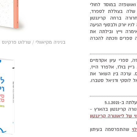
אושפזה במוסד לחולי
שלה בצוללת לספרד,
ורה ברחה קרינגטון
ניו יורק ולבסוף הגיעה
מרה וייץ ובילתה את
ה ספרים וזכתה להכרה
בניניה מקיאוולי / שרלוט פרקינס ג
ה, ספרי עיון אקדמיים
יין בולז, אלפרד הייז,
ס. ערכה בין השאר את
ל לוסקי ודניאל סטברו.
תה ב-5.1.2021
נורה קרינגטון בהארץ -
 של ליאונורה קרינגטון
וי
שהתפרסמה בעיתון