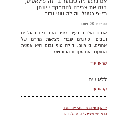
אם כרגע מה שבוער בך זה פילאטיס,
בזה את צריכה להתמקד / יונתן
רז-פורטוגלי והילה טוני נבוק
64.00
69.00
₪
₪
אנחנו הולכים בעיר, ספק מתחככים בהולכים
ושבים, פוגשים שברי מציאות מחיים של
אחרים. ביומיום, הילה טוני נבוק היא אמנית
החוקרת את עקבות המופשט...
קראו עוד
ללא שם
קראו עוד
«
הקודם
: הרגע הזה/ אנתולוגיה
»
הבא
: ימי מעשה / הדס גלעד