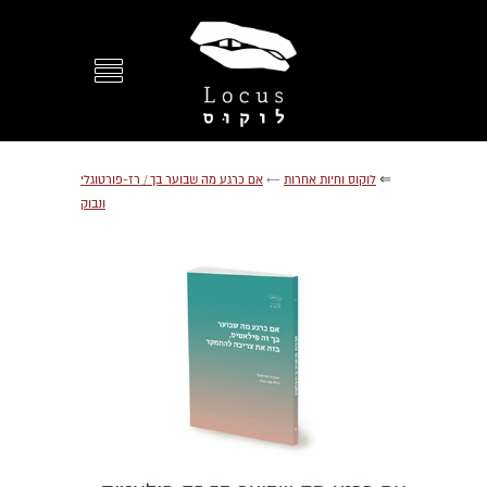
⇐
לוקוס וחיות אחרות
←
אם כרגע מה שבוער בך / רז-פורטוגלי
ונבוק