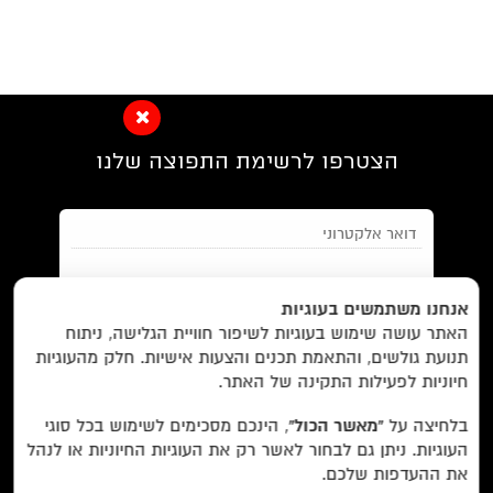
הצטרפו לרשימת התפוצה שלנו
EN/
Foreign Rights /
בית/
חנות/
אנחנו משתמשים בעוגיות
האתר עושה שימוש בעוגיות לשיפור חוויית הגלישה, ניתוח
מבצעים /
ביקורות/
על לוקוס/
הסדרות/
תנועת גולשים, והתאמת תכנים והצעות אישיות. חלק מהעוגיות
מאשר/ת את
תנאי השימוש
והצטרפות למאגר הלקוחות וקבלת
הסופרים/
צרו קשר/
שובר מתנה/
חיוניות לפעילות התקינה של האתר.
הודעות מאתר זה בלבד (לא ספאם)
בלחיצה על
“מאשר הכול”
, הינכם מסכימים לשימוש בכל סוגי
העוגיות. ניתן גם לבחור לאשר רק את העוגיות החיוניות או לנהל
עוד באתר:
רשימת חנויות פרטיות
את ההעדפות שלכם.