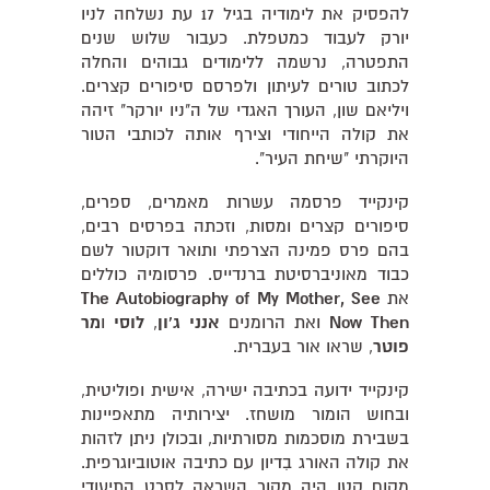
להפסיק את לימודיה בגיל 17 עת נשלחה לניו
יורק לעבוד כמטפלת. כעבור שלוש שנים
התפטרה, נרשמה ללימודים גבוהים והחלה
לכתוב טורים לעיתון ולפרסם סיפורים קצרים.
ויליאם שון, העורך האגדי של ה"ניו יורקר" זיהה
את קולה הייחודי וצירף אותה לכותבי הטור
היוקרתי "שיחת העיר".
קינקייד פרסמה עשרות מאמרים, ספרים,
סיפורים קצרים ומסות, וזכתה בפרסים רבים,
בהם פרס פמינה הצרפתי ותואר דוקטור לשם
כבוד מאוניברסיטת ברנדייס. פרסומיה כוללים
את
The Autobiography of My Mother, See
Then
Now
ואת הרומנים
אנני ג'ון
,
לוסי
ו
מר
פוטר
, שראו אור בעברית.
קינקייד ידועה בכתיבה ישירה, אישית ופוליטית,
ובחוש הומור מושחז. יצירותיה מתאפיינות
בשבירת מוסכמות מסורתיות, ובכולן ניתן לזהות
את קולה האורג בִדיון עם כתיבה אוטוביוגרפית.
מקום קטן היה מקור השראה לסרט התיעודי