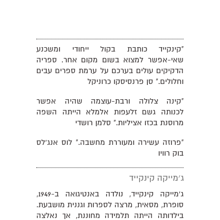
"קינקייד כותבת בקול ייחודי ומשכנע
שאי-אפשר למצוא בשום מקום אחר. ספריה
הדקיקים עולים בערכם על ערמת ספרים עבים
וחלולים." סן פרנסיסקו כרוניקל
"קינה צלולה ורבת-עוצמה שהיה אפשר
לכנותה גשם זלעפות אלמלא הייתה השפה
מרוסנת בכזו אציליות." סלמן רושדי
"פרוזה עשירה ומעוררת מחשבה." לוס אנג'לס
בוק רוויו
ג׳מייקה קינקייד
ג'מייקה קינקייד, נולדה באנטיגואה ב-1949,
סופרת, מסאית, מרצה לספרות וגננית מושבעת.
בילדותה הייתה תלמידה מחוננת, אך נאלצה