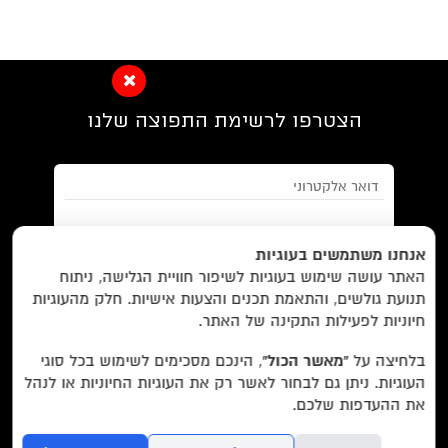
הצטרפו לרשימת התפוצה שלנו
EN/
Foreign Rights /
בית/
חנות/
אנחנו משתמשים בעוגיות
האתר עושה שימוש בעוגיות לשיפור חוויית הגלישה, ניתוח
מבצעים /
ביקורות/
על לוקוס/
הסדרות/
תנועת גולשים, והתאמת תכנים והצעות אישיות. חלק מהעוגיות
מאשר/ת את
תנאי השימוש
והצטרפות למאגר הלקוחות וקבלת
הסופרים/
צרו קשר/
שובר מתנה/
חיוניות לפעילות התקינה של האתר.
הודעות מאתר זה בלבד (לא ספאם)
בלחיצה על
“מאשר הכול”
, הינכם מסכימים לשימוש בכל סוגי
העוגיות. ניתן גם לבחור לאשר רק את העוגיות החיוניות או לנהל
עוד באתר:
רשימת חנויות פרטיות
את ההעדפות שלכם.
בשליחת הטופס אתם מאשרים את
מדיניות הפרטיות
של האתר.
לוקוס הוצאה לאור Locus Publishing House