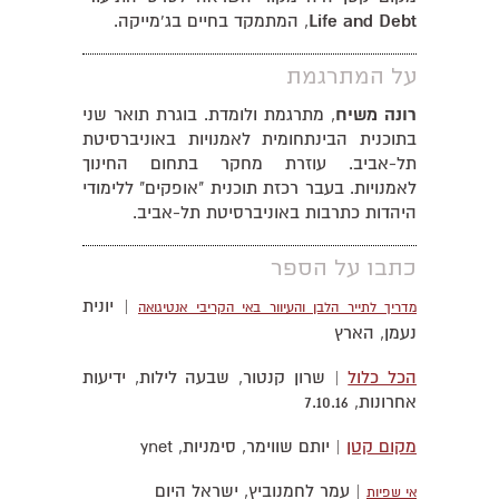
Life and Debt
, המתמקד בחיים בג'מייקה.
על המתרגמת
רונה משיח
, מתרגמת ולומדת. בוגרת תואר שני
בתוכנית הבינתחומית לאמנויות באוניברסיטת
תל-אביב. עוזרת מחקר בתחום החינוך
לאמנויות. בעבר רכזת תוכנית "אופקים" ללימודי
היהדות כתרבות באוניברסיטת תל-אביב.
כתבו על הספר
| יונית
מדריך לתייר הלבן והעיוור באי הקריבי אנטיגואה
נעמן, הארץ
הכל כלול
| שרון קנטור, שבעה לילות, ידיעות
אחרונות, 7.10.16
מקום קטן
| יותם שווימר, סימניות, ynet
| עמר לחמנוביץ, ישראל היום
אי שפיות