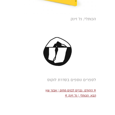
הכותלי/ נל זינק
לספרים נוספים בסדרת לוקוס
«
הקודם
: גברים לבנים מתים | אבנר שץ
»
הבא
: הכותלי | נל זינק