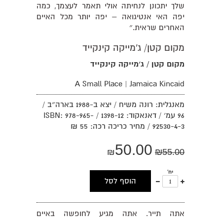
שלך יתכונן לנחיתה אולי תאמר לעצמך, כמה
יפה האי אנטיגואה – יפה יותר מכל האיים
האחרים שראית.״
מקום קטן/ ג'מייקה קינקייד
מקום קטן / ג׳מייקה קינקייד
A Small Place | Jamaica Kincaid
מאנגלית: רונה משיח / יצא ב-1988 בארה״ב /
96 עמ׳ / דאנאקוד: 1398-12 / ISBN: 978-965-
92530-4-3 / מחיר כריכה רכה: 55 ₪
50.00
₪
₪
55.00
יח'
עוד
פחות
הוסף לסל
אחד
אחד
אתה תייר. אתה מגיע לחופשה באיים