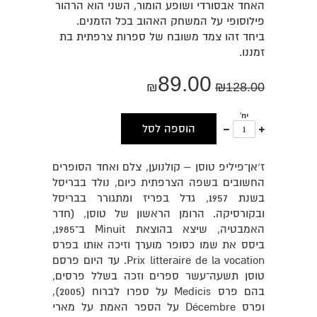
האחד אבסורדי ושופע הומור, השני הוא הרהור
פילוסופי על המשחק האהוב בכל הזמנים.
ביחד זהו צמד משובח של ספרות צרפתית בת
זמננו.
89.00
₪
₪
128.00
יח'
עוד
פחות
הוספה לסל
אחד
אחד
ז׳אן־פיליפ טוסן – קולנוען, צלם ואחד הסופרים
החשובים בשפה הצרפתית כיום, נולד בבריסל
בשנת 1957, גדל בפריז ומתגורר בבריסל
ובקורסיקה. הרומן הראשון של טוסן, (חדר
האמבטיה, שיצא בהוצאת Minuit ב־1985,
ביסס את שמו כסופר מוערך וזיכה אותו בפרס
Prix litteraire de la vocation. עד היום פרסם
טוסן תשעה־עשר ספרים וזכה בשלל פרסים,
בהם פרס Medicis על ספרו לברוח (2005),
ופרס Décembre על הספר האמת על מארי