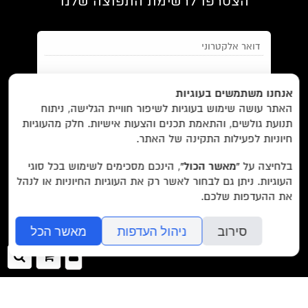
הצטרפו לרשימת התפוצה שלנו
EN/
Foreign Rights /
בית/
חנות/
אנחנו משתמשים בעוגיות
האתר עושה שימוש בעוגיות לשיפור חוויית הגלישה, ניתוח
מבצעים /
ביקורות/
על לוקוס/
הסדרות/
תנועת גולשים, והתאמת תכנים והצעות אישיות. חלק מהעוגיות
מאשר/ת את
תנאי השימוש
והצטרפות למאגר הלקוחות וקבלת
הסופרים/
צרו קשר/
שובר מתנה/
חיוניות לפעילות התקינה של האתר.
הודעות מאתר זה בלבד (לא ספאם)
בלחיצה על
“מאשר הכול”
, הינכם מסכימים לשימוש בכל סוגי
העוגיות. ניתן גם לבחור לאשר רק את העוגיות החיוניות או לנהל
עוד באתר:
רשימת חנויות פרטיות
את ההעדפות שלכם.
בשליחת הטופס אתם מאשרים את
מדיניות הפרטיות
של האתר.
לוקוס הוצאה לאור Locus Publishing House
סירוב
ניהול העדפות
מאשר הכל
editor@locusbooks.co.il
כניסה
ההזמנה
חיפ
לאתר
שלך
עיצוב האתר: יעל רוזן
>>