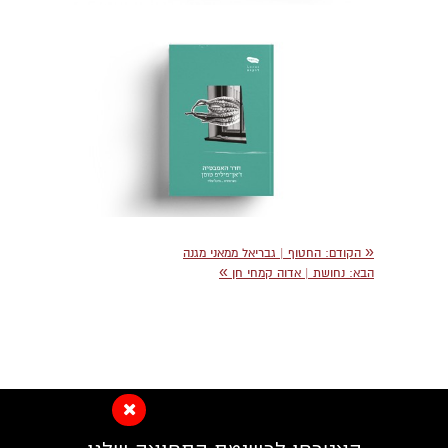
«
הקודם:
החטוף | גבריאל ממאני מגנה
»
הבא:
נחושת | אדוה קמחי חן