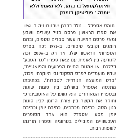
ואינטלקטואל בו בזמן, ללא מאמץ וללא
יומרה.
" פוליטיקן דנמרק
תומס אספדל – נולד בברגן שבנורווגיה ב-1961.
את ספרו הראשון פרסם בגיל עשרים ושבע
ומאז פרסם חמישה עשר ספרים נוספים, ובהם
רומנים וקובצי סיפורים. ב-1991 זכה בפרס
הספרותי הראשון שלו, אך רק ב-2006 זכה
לתודעה בין לאומית עם צאת ספריו "נגד הטבע"
ו"ללכת, או אמנות החיים הפרועים והפואטיים",
שהיו מועמדים לפרס הסקנדינבי היוקרתי מכול,
"פרס המועצה הנורדית לספרות". בכתיבתו
מתנסה אספדל בשילוב בין סוגות שונות
ובספריו המאוחרים הוא נשען על האוטוביוגרפי
וחוקר את הקשר בין צורת הרומן לבין סוגות
כגון מסה, כתיבת מכתבים, כתיבת יומן וכתיבת
יומן מסע. אספדל הוא אחד הסופרים
העכשוויים המובילים בנורווגיה וספריו תורגמו
לשפות רבות.