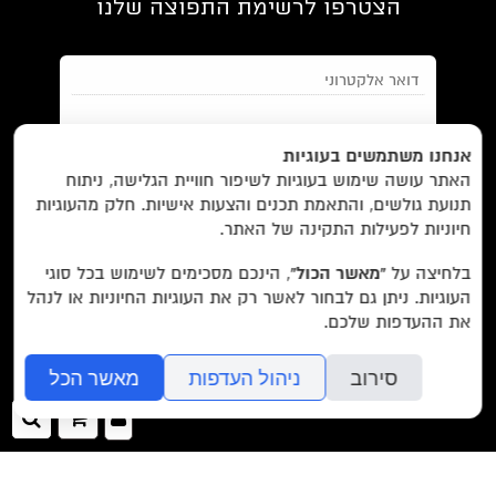
הצטרפו לרשימת התפוצה שלנו
EN/
Foreign Rights /
בית/
חנות/
אנחנו משתמשים בעוגיות
האתר עושה שימוש בעוגיות לשיפור חוויית הגלישה, ניתוח
מבצעים /
ביקורות/
על לוקוס/
הסדרות/
תנועת גולשים, והתאמת תכנים והצעות אישיות. חלק מהעוגיות
מאשר/ת את
תנאי השימוש
והצטרפות למאגר הלקוחות וקבלת
הסופרים/
צרו קשר/
שובר מתנה/
חיוניות לפעילות התקינה של האתר.
הודעות מאתר זה בלבד (לא ספאם)
בלחיצה על
“מאשר הכול”
, הינכם מסכימים לשימוש בכל סוגי
העוגיות. ניתן גם לבחור לאשר רק את העוגיות החיוניות או לנהל
עוד באתר:
רשימת חנויות פרטיות
את ההעדפות שלכם.
בשליחת הטופס אתם מאשרים את
מדיניות הפרטיות
של האתר.
לוקוס הוצאה לאור Locus Publishing House
סירוב
ניהול העדפות
מאשר הכל
editor@locusbooks.co.il
כניסה
ההזמנה
חיפ
לאתר
שלך
עיצוב האתר: יעל רוזן
>>