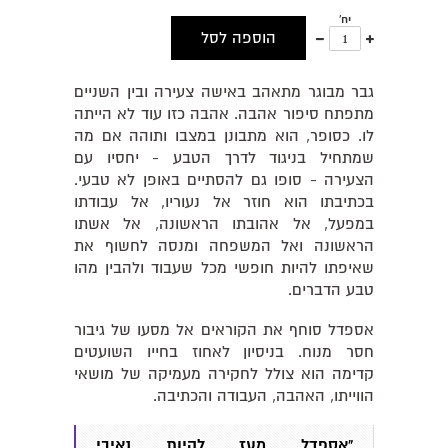
יח'
עוד
פחות
הוספה לסל
אחד
אחד
גבר מבוגר מתאהב באישה צעירה ובין השניים
מתפתח סיפור אהבה. אהבה כזו עוד לא הייתה
לו. כסופר, הוא מתבונן במצבו ותוהה אם מה
שמתחיל בניגוד לדרך הטבע - יחסיו עם
הצעירה - סופו גם להסתיים באופן לא טבעי.
בכתיבתו הוא חוזר אל נעוריו, אל עבודתו
במפעל, אל אהובתו הראשונה, אל אשתו
הראשונה ואל המשפחה ומנסה לחשוף את
שאיפתו להיות חופשי מכל שעבוד ולהבין מהו
טבע הדברים.
אספדל סוחף את הקוראים אל מסעו של גיבור
חסר מנוח. בניסיון לאחוז בחייו השועטים
קדימה הוא צולל לחקירה מעמיקה של מושאי
הווייתו, האהבה, העבודה והכתיבה.
"אספדל מעז להיות נאיבי