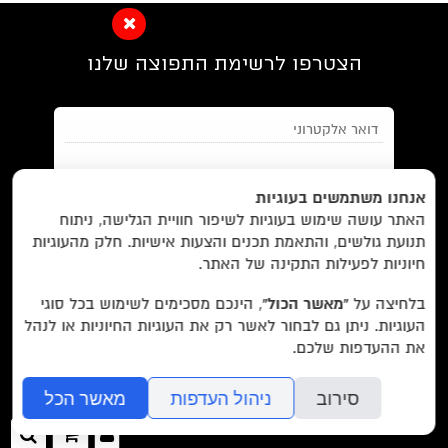
הצטרפו לרשימת התפוצה שלנו
EN/
Foreign Rights /
בית/
חנות/
אנחנו משתמשים בעוגיות
האתר עושה שימוש בעוגיות לשיפור חוויית הגלישה, ניתוח
מבצעים /
ביקורות/
על לוקוס/
הסדרות/
תנועת גולשים, והתאמת תכנים והצעות אישיות. חלק מהעוגיות
מאשר/ת את
תנאי השימוש
והצטרפות למאגר הלקוחות וקבלת
הסופרים/
צרו קשר/
שובר מתנה/
חיוניות לפעילות התקינה של האתר.
הודעות מאתר זה בלבד (לא ספאם)
בלחיצה על
“מאשר הכול”
, הינכם מסכימים לשימוש בכל סוגי
העוגיות. ניתן גם לבחור לאשר רק את העוגיות החיוניות או לנהל
עוד באתר:
רשימת חנויות פרטיות
את ההעדפות שלכם.
בשליחת הטופס אתם מאשרים את
מדיניות הפרטיות
של האתר.
לוקוס הוצאה לאור Locus Publishing House
סירוב
ניהול העדפות
מאשר הכל
editor@locusbooks.co.il
כניסה
ההזמנה
חיפ