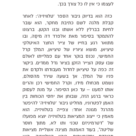
לעצמו כי אין לו כל צורך בכך.
כזה הוא בדיוק גיבור הספר 'טלוויזיה': לאחר
קבלת מלגה לשם כתיבת מחקר, הוא עובר
לחיות בברלין ללא אשתו ובנו הקטן. ברצונו
להתמקד בסיפור מאת אלפרד דה מיסֶה, ובו
מתואר רגע בחייו של צייר החצר האיטלקי
טיציאן. מושא ציוריו של טיציאן, המלך קרל
החמישי, נכנס בוקר אחד עם פמלייתו לאולם
שבו עסק הצייר הזקן בציור גדל ממדים. ביקור
זה כפה על טיציאן לחדול מעבודתו ולקדם את
פניו של המלך. אך בשעה שירד מהסולם,
נשמט מכחולו מידו, וקרל החמישי רכן והרים
אותו למענו – עד כאן הסיפור. על מנת לעסוק
כראוי ברגע הזה, שבוחן את יחסי הכוחות בין
האמן לפטרוניו, מחליט גיבור 'טלוויזיה' להיפטר
מהרגל מגונה אחד: צפייה בטלוויזיה. הוא
מאמין כי ייצוג המציאות בטלוויזיה יוצא מפועלו
של "דטרמיניזם טכני ותו לא, מתוך חוסר
שליטה", בעוד האמנות מציגה אשליית מציאות