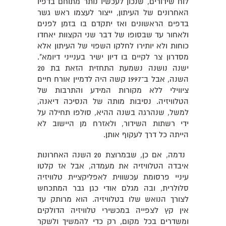
לוח שידורים, שנכון לעכשיו נותר מתוחם בדפיו
האחרונים של העיתון, ייצור לעצמו ראש גשר
בדפים הראשונים ואז יתקדם בו בזמן לפנים
ולאחור עד שבסופו של דבר שני הקצוות יאחדו
כוחות ולא יותירו לחלקו השפוי של העיתון אלא
מסדרון צר לקיים בו דיון ישיר בענייני דיומא".
ישנה נושנה נשמעת התחזית הזאת בת 20
השנה, אבל ב־1997 קשה היה לדמיין אורח חיים
ציווילי ללא מקורות המידע והתרבות של
הטלוויזיה. נסיבות מותה של הנסיכה דיאנה,
למשל, שנהרגה בשנה ההיא, סולפו תחילה על
ידי רשתות השידור, ולאזרח מן היישוב לא
הייתה כל דרך לעקוף אותן.
נדמה, אם כן, שבמרוצת 20 השנה האחרונות
איבדה הטלוויזיה את מעמדה, אבל אז קלטו
עיניי פרסומת עכשווית לאפליקציית טלוויזיה
סלולרית, ובה מגלם אודי כגן גבר המתכחש
לצורך הנואש שלו בטלוויזיה. הוא מרותק עד
אין קץ לצפייה במכשירי טלוויזיה הדולקים
ומשדרים בכל מקום, רק כדי להמשיך ולשקר