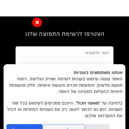
הצטרפו לרשימת התפוצה שלנו
EN/
Foreign Rights /
בית/
חנות/
אנחנו משתמשים בעוגיות
האתר עושה שימוש בעוגיות לשיפור חוויית הגלישה, ניתוח
מבצעים /
ביקורות/
על לוקוס/
הסדרות/
תנועת גולשים, והתאמת תכנים והצעות אישיות. חלק מהעוגיות
מאשר/ת את
תנאי השימוש
והצטרפות למאגר הלקוחות וקבלת
הסופרים/
צרו קשר/
שובר מתנה/
חיוניות לפעילות התקינה של האתר.
הודעות מאתר זה בלבד (לא ספאם)
בלחיצה על
“מאשר הכול”
, הינכם מסכימים לשימוש בכל סוגי
העוגיות. ניתן גם לבחור לאשר רק את העוגיות החיוניות או לנהל
עוד באתר:
רשימת חנויות פרטיות
את ההעדפות שלכם.
בשליחת הטופס אתם מאשרים את
מדיניות הפרטיות
של האתר.
לוקוס הוצאה לאור Locus Publishing House