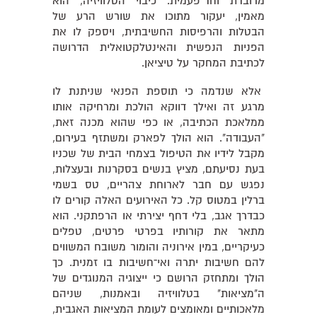
מרובדת וחד־פעמית. כיבוי הטלוויזיה, הוא
מאמין, יעקור מתוכו את שורש הרע של
הבטלות והרפיסות החשיבתית, ויספק לו את
הפניות הנפשית והאינטלקטואלית הדרושה
לכתיבת המחקר על טיציאן.
אלא שנדמה כי תוספת הפנאי שניתנת לו
מרגע זה ואילך דווקא הולכת ומרחיקה אותו
ממלאכת הכתיבה, או כפי שהוא מכנה זאת,
"העבודה". הוא הולך לפארק ומשתזף בעירום,
מקבל לידיו את הטיפול בצמחי הבית של שכניו
בעת נסיעתם, מציץ בנשים בסקרנות ובעצלות,
נפגש עם חבר לארוחת צהריים, טס בשמי
ברלין במטוס קל. כל האירועים האלה קורים לו
כבדרך אגב, בלי דחף יצירתי או הרפתקני. הוא
מתאר את קורותיו בפרטי פרטים, טפלים
כעיקריים, במין אירוניה והומור משובח המשווים
להם חשיבות יתרה ואי־חשיבות בו זמנית. כך
הולך ומתחזק הרושם כי ייצוגיה המנוגדים של
ה"מציאות" בטלוויזיה ובאמנות, שניהם
מלאכותיים ומאומצים לעומת המציאות האגבית,