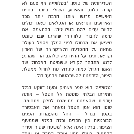
השרירותית של טוּסן: "בטלוויזיה אף פעם לא
קורה כלום, והאירוע השולי ביותר בחיינו
האישיים מרגש אותנו הרבה יותר מכל
האירועים הנוראים או הנפלאים שאנו יכולים
להיות עדים להם בטלוויזיה". בהתאמה, אם
נדמה לגיבור 'טלוויזיה' שהרגע שבו שומט
טיציאן את מכחולו לפני המלך מסמל פעולת
מחאה על ההפרעה הלא־קרואה של האדון
וקריאת תיגר על ההיררכיה שלהם, הרי שמרגע
לרגע מתבהר לקורא ששמיטת המכחול של
האמן הגדול כמוה כתירוץ נוח לחדול ממטלת
הציור, הזדמנות להשתמטות מה"עבודה".
'טלוויזיה' הוא ספר מצחיק ומענג דווקא בגלל
חתירתו הבלתי פוסקת אל הטפל – אותה
עודפות שהאמנות מתיימרת לסלק מתחומה.
טוסן הוא אמן הטפל ומאתר את האבסורד
בקטן ובגדול – החל מהעמדות הפנים
הבורגניות בין חברים וכלה בגילוי שממעוף
הציפור, ברלין אינה אלא "משטח שטוח וסדיר
להתמיה, כאילו מחץ אותה הגובה או איחד