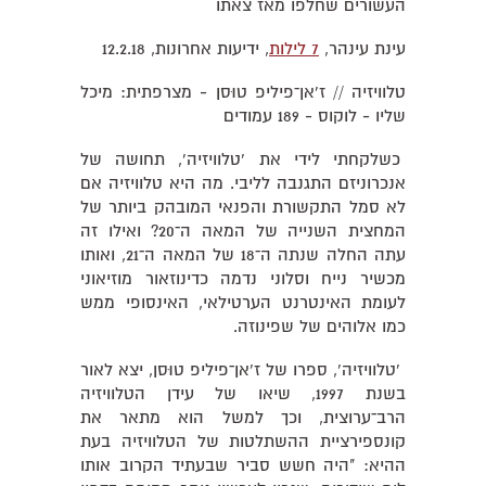
העשורים שחלפו מאז צאתו
עינת עינהר,
7 לילות
, ידיעות אחרונות, 12.2.18
טלוויזיה // ז'אן־פיליפ טוּסן
-
מצרפתית: מיכל
שליו
-
לוקוס
-
189 עמודים
כשלקחתי לידי את 'טלוויזיה', תחושה של
אנכרוניזם התגנבה לליבי. מה היא טלוויזיה אם
לא סמל התקשורת והפנאי המובהק ביותר של
המחצית השנייה של המאה ה־20? ואילו זה
עתה החלה שנתה ה־18 של המאה ה־21, ואותו
מכשיר נייח וסלוני נדמה כדינוזאור מוזיאוני
לעומת האינטרנט הערטילאי, האינסופי ממש
כמו אלוהים של שפינוזה.
'טלוויזיה', ספרו של ז'אן־פיליפ טוּסן, יצא לאור
בשנת 1997, שיאו של עידן הטלוויזיה
הרב־ערוצית, וכך למשל הוא מתאר את
קונספירציית ההשתלטות של הטלוויזיה בעת
ההיא: "היה חשש סביר שבעתיד הקרוב אותו