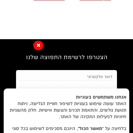
הצטרפו לרשימת התפוצה שלנו
EN/
Foreign Rights /
בית/
חנות/
אנחנו משתמשים בעוגיות
האתר עושה שימוש בעוגיות לשיפור חוויית הגלישה, ניתוח
מבצעים /
ביקורות/
על לוקוס/
הסדרות/
תנועת גולשים, והתאמת תכנים והצעות אישיות. חלק מהעוגיות
מאשר/ת את
תנאי השימוש
והצטרפות למאגר הלקוחות וקבלת
הסופרים/
צרו קשר/
שובר מתנה/
חיוניות לפעילות התקינה של האתר.
הודעות מאתר זה בלבד (לא ספאם)
בלחיצה על
“מאשר הכול”
, הינכם מסכימים לשימוש בכל סוגי