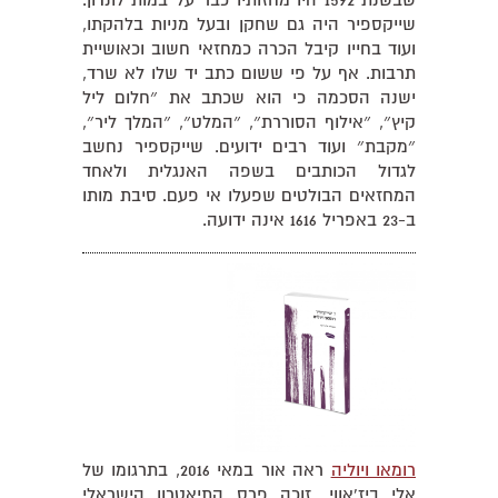
שבשנת 1592 היו מחזותיו כבר על במות לונדון.
שייקספיר היה גם שחקן ובעל מניות בלהקתו,
ועוד בחייו קיבל הכרה כמחזאי חשוב וכאושיית
תרבות. אף על פי ששום כתב יד שלו לא שרד,
ישנה הסכמה כי הוא שכתב את ״חלום ליל
קיץ״, ״אילוף הסוררת״, ״המלט״, ״המלך ליר״,
״מקבת״ ועוד רבים ידועים. שייקספיר נחשב
לגדול הכותבים בשפה האנגלית ולאחד
המחזאים הבולטים שפעלו אי פעם. סיבת מותו
ב-23 באפריל 1616 אינה ידועה.
רומאו ויוליה
ראה אור במאי 2016, בתרגומו של
אלי ביז'אווי. זוכה פרס התיאטרון הישראלי