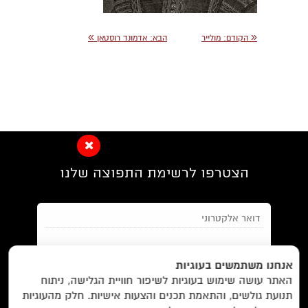
»
«
הקודם:
מולייר
הבא:
אדמונד רוסטאן
הצטרפו לרשימת התפוצה שלנו
EN/
Foreign Rights /
בית/
חנות/
אנחנו משתמשים בעוגיות
האתר עושה שימוש בעוגיות לשיפור חוויית הגלישה, ניתוח
מבצעים /
ביקורות/
על לוקוס/
הסדרות/
תנועת גולשים, והתאמת תכנים והצעות אישיות. חלק מהעוגיות
מאשר/ת את
תנאי השימוש
והצטרפות למאגר הלקוחות וקבלת
הסופרים/
צרו קשר/
שובר מתנה/