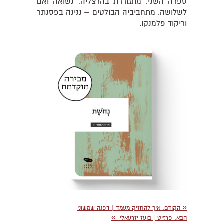
ספרה השני. מתגוררת בהרצליה, נשואה ואם
לשלושה. מתחביביה הבולטים – נגינה בפסנתר
וריקוד פלמנקו.
«
הקודם:
איך להחזיק מעמד | דפנה שמשוני
»
הבא:
פרזיט | בועז יזרעאלי