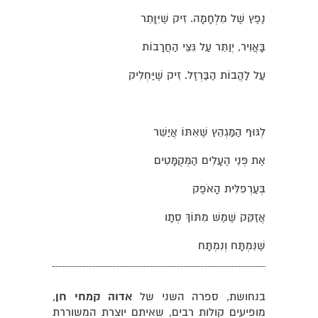
נֶפֶץ שֶׁל מִלְחָמָה. זִיק שֶׁיִּוָּתֵר
בָּאֲוִיר, יְוַתֵּר עַל גִּצֵּי הַחֲרָבוֹת
עַל לַהֲבוֹת הַבַּרְזֶל. זִיק שֶׁיַּחְלִיק
לְגּוּף הַמַּגְהֵץ שֶׁאִתּוֹ אֲיַשֵּׁר
אֶת פְּנֵי הֶעָלִים הַמְּקֻמָּטִים
בְּעַרְפִלִּית הָאֹפֶק
אֲזַקֵּק שֶׁמֶשׁ מִתּוֹךְ סְתָו
שֶׁנִּמְתָּח וְנִמְתָּח
בנחושת, ספרה השני של
אדוה קמחי חן
,
מופיעים קולות רבים, שאיתם יוצרת המשוררת