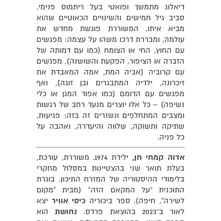
דיאלוג מתמשך ופואטי בעל ריתמוס פנימי.
סביב גיל חמישים והשינויים הכאוטיים שהוא
מביא איתו, המשוררת פוגשת מחדש את
עולמה, ומבררת דרכו משהו על עצמה: מפגשים
עם החוץ, החי או הצומח (כמו עם דמותה של
הזברה או הציפור, הפקעת והשושנה), מפגשים
עם קרוביה (אביה המת, אמה המאבדת את
זיכרונה, ילדיה המתבגרים ובן זוגה), ואף
מפגשים עם הדומם (כמו אפוד המגן או כלי
נשיפה) – כל אלו יוצרים מנעד רחב של רגשות
ומצבים המתחלפים ונשזרים זה בזה: פגיעוּת,
שתיקה ותשוקה, שלווה והיעדרה, ואהבה על
כל פניה.
אדוה קמחי חן,
ילידת 1974. משוררת, עורכת,
בעלת תואר שני בהצטיינות במסלול מחקרי
בלימודי ההיסטוריה של המזרח התיכון. בוגרת
התוכנית “על המקאם הזה” (מבית "מקום
לשירה", חיפה). ספר ביכוריה
כיסי אוויר
יצא
לאור ב־2023 בהוצאת פרדס.
נחושת
הוא