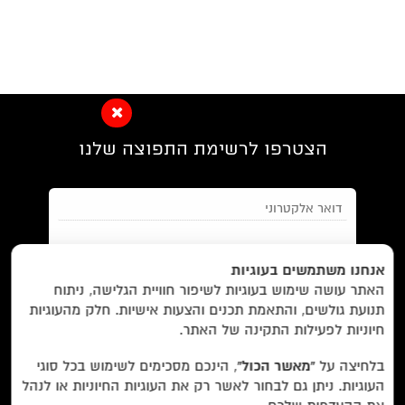
הצטרפו לרשימת התפוצה שלנו
EN/
Foreign Rights /
בית/
חנות/
אנחנו משתמשים בעוגיות
האתר עושה שימוש בעוגיות לשיפור חוויית הגלישה, ניתוח
מבצעים /
ביקורות/
על לוקוס/
הסדרות/
תנועת גולשים, והתאמת תכנים והצעות אישיות. חלק מהעוגיות
מאשר/ת את
תנאי השימוש
והצטרפות למאגר הלקוחות וקבלת
הסופרים/
צרו קשר/
שובר מתנה/
חיוניות לפעילות התקינה של האתר.
הודעות מאתר זה בלבד (לא ספאם)
בלחיצה על
“מאשר הכול”
, הינכם מסכימים לשימוש בכל סוגי
העוגיות. ניתן גם לבחור לאשר רק את העוגיות החיוניות או לנהל
עוד באתר:
רשימת חנויות פרטיות