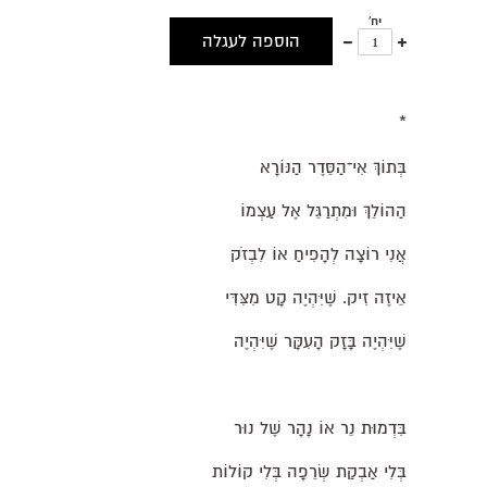
יח'
עוד
פחות
הוספה לעגלה
אחד
אחד
*
בְּתוֹךְ אִי־הַסֵּדֶר הַנּוֹרָא
הַהוֹלֵךְ וּמִתְרַגֵּל אֶל עַצְמוֹ
אֲנִי רוֹצָה לְהָפִיחַ אוֹ לִבְזֹק
אֵיזֶה זִיק. שֶׁיִּהְיֶה קָט מִצִּדִּי
שֶׁיִּהְיֶה בָּזָק הָעִקָּר שֶׁיִּהְיֶה
בִּדְמוּת נֵר אוֹ נָהָר שֶׁל נוּר
בְּלִי אַבְקַת שְׂרֵפָה בְּלִי קוֹלוֹת