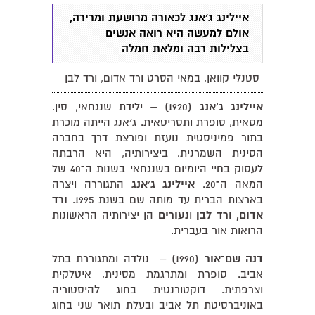
איילינג ג׳אנג לכאורה מרושעת ומרירה,
אולם למעשה היא רואה אנשים
בצלילות רבה ומלאת חמלה
סטנלי קוואן, במאי הסרט ורד אדום, ורד לבן
איילינג ג'אנג
(1920) – ילידת שנגחאי, סין.
מסאית, סופרת ותסריטאית. ג׳אנג הייתה מוכרת
בתור פמיניסטית נועזת ופורצת דרך בחברה
הסינית השמרנית. ביצירותיה, היא הרבתה
לעסוק בחיי היומיום בשנגחאי בשנות ה
־
40 של
המאה ה
־
20.
איילינג ג׳אנג
התגוררה ויצרה
בארצות הברית עד מותה שם בשנת 1995.
ורד
אדום, ורד לבן
ו
נעורים
הן יצירותיה הראשונות
הרואות אור בעברית.
דנה שם־אור
(1990) – נולדה ומתגוררת בתל
אביב. סופרת ומתרגמת מסינית, איטלקית
וצרפתית. דוקטורנטית בחוג להיסטוריה
באוניברסיטת תל אביב ובעלת תואר שני בחוג