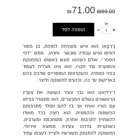
71.00
₪
₪
89.00
יח'
עוד
פחות
הוספה לסל
אחד
אחד
גֶ'ן־בָּאוֹ הוא איש משפחה למופת, בן מסור
לאימו ואיש עבודה מוכשר וחרוץ, ממש ״לפי
הספר״. אולם כשהוא פוגש באשתו המפונקת
והסוערת של חברו, הוא אינו מצליח לעמוד
בפני קסמיה, והעקרונות המוסריים שדבק בהם
באדיקות עד כה, נכנעים לתשוקה וליצר.
ר'וּ־ליָאנְג הוא גבר צעיר העושה את צעדיו
הראשונים בעולם המבוגרים. הוא מתגורר בביתו
עם הוריו ואחיו אך בז להם וסולד מתרבותם
הפשוטה וההמונית. הוא רוצה בכל מאודו
להשתייך לתרבות אחרת, מתוחכמת ומערבית.
כשנקרית בדרכו צעירה ממוצא אירופי,
התשוקה להתנתק משורשיו ולצייר לעצמו עתיד