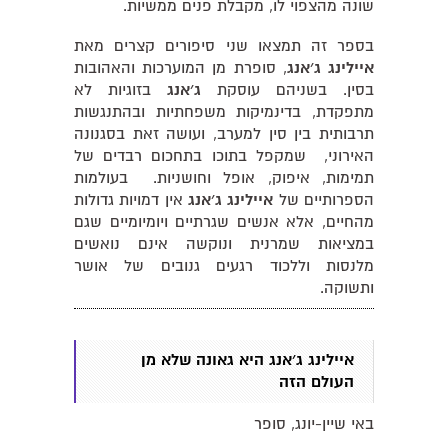
שונה מהצפוי לו, מקבלת פנים ממשיות.
בספר זה תמצאו שני סיפורים קצרים מאת
איילינג ג׳אנג
, סופרת מן המוערכות והאהובות
בסין. בשניהם עוסקת
ג׳אנג
בזוגיות לא
מתפקדת, בדינמיקות משפחתיות ובהתנגשות
תרבותית בין סין למערב, ועושה זאת בסגנונה
האירוני, שמקפל בתוכו בתחכום רבדים של
תמימות, איפוק, אופל וחושניות. בעולמות
הספרותיים של
איילינג ג׳אנג
אין דמויות גדולות
מהחיים, אלא אנשים שגרתיים ויומיומיים שגם
במציאות שמרנית ונוקשה אינם נואשים
מלנסות וללכוד רגעים גנובים של אושר
ותשוקה.
איילינג ג׳אנג היא גאונה שלא מן
העולם הזה
באי שיין-יונג, סופר