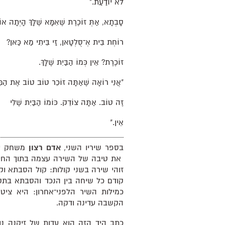
לֹא יוֹדַעַת."
סָבְתָא, אַתְּ זוֹכֶרֶת שֶׁאִמָּא שֶׁלָּךְ הָיְתָה או
רוֹחְת בֵּית אְ־סֻּלְטָאן, זַי בֵּיתִי מַא כַּאן?
זוֹכֶרֶת? אֵין כְּמוֹ הַבַּיִת שֶׁלָּךְ.
"אֲנִי רוֹאָה שֶׁאַתָּה זוֹכֵר טוֹב טוֹב אֶת הַמִּלּ
זֶה טוֹב. אַתָּה צוֹדֵק. כּוֹמוֹ הַבַּיִת שֶׁלִּי
אֵין."
בספר שיריו השני,
אדם רצון
משחק עם 
את טיבה של השירה עצמה בתוך החיים.
זוהי שירה בשני קולות: קול הסבתא וק
קודם כל שיחה בין הנכד והסבתא בתק
כמילות השיר הלפני־אחרון: היא ציטו
הקשבה עדינה ודקה.
כתב היד הזה הוא עדות של זיקנה נוכ