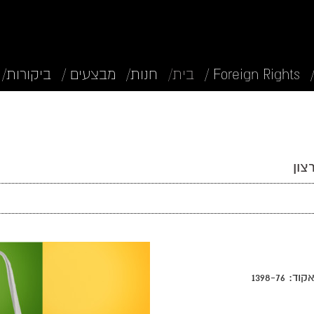
Foreign Rights /
בית/
חנות/
מבצעים /
ביקורות/
צון