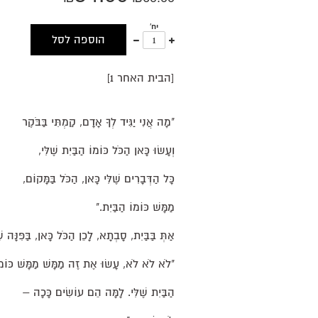
יח'
עוד
פחות
הוספה לסל
אחד
אחד
[הבית האחר 1]
"מָה אֲנִי יַגִּיד לְךָ אָדָם, קַמְתִּי בַּבֹּקֶר
וְעָשׂוּ כָּאן הַכֹּל כּוֹמוֹ הַבַּיִת שֶׁלִּי,
כָּל הַדְּבָרִים שֶׁלִּי כָּאן, הַכֹּל בַּמָּקוֹם,
מַמָּשׁ כּוֹמוֹ הַבַּיִת."
אַתְּ בַּבַּיִת, סָבְתָא, לָכֵן הַכֹּל כָּאן, בַּפִּנָּה ש
"לֹא לֹא לֹא, עָשׂוּ אֶת זֶה מַמָּשׁ מַמָּשׁ כּוֹמו
הַבַּיִת שֶׁלִּי. לָמָּה הֵם עוֹשִׂים כָּכָה –