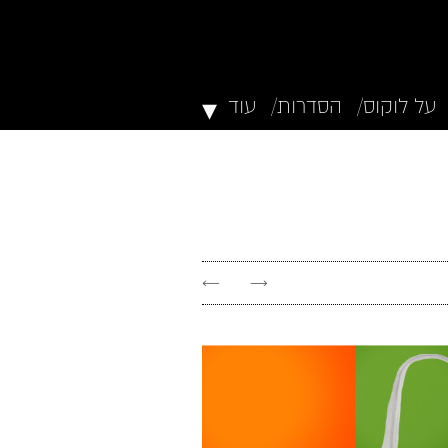
▾
על לוקוס/
הסדרות/
עוד
←
→