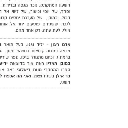
השעון המתקתק, נוכח מגפה ובדידות. 
ופחד, של יופי וכיעור, של ליווי אל 
הכול, וכמובן, של מערכת יחסים קרוב
לנכד, ששניהם פוסעים יחד אל אותו 
אולי, לעת עתה, רק אחד מהם.
אדם רצון
- יליד 1981. בעל 
מרצה ומנחה קבוצות בנושאי חינוך, ספ
ברמת גן וכיום מתגורר ביפו. ספר שיר
במובן מאליו
ראה אור בהוצאת
ידיע
ספרו המחקרי
מוות דיאלוגי
ראה אור
בר אילן
בשנת 2023.
ואני מה אכפת לי
השני.