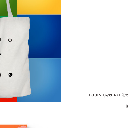
ֶׁלָּךְ כְּמוֹ שֶׁאַתְּ אוֹהֶבֶת.
ֹ