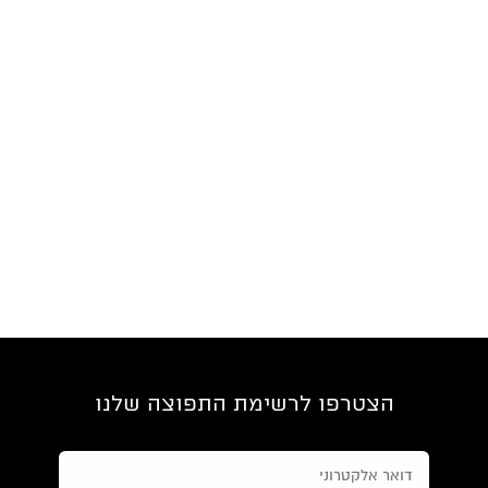
הצטרפו לרשימת התפוצה שלנו
»
הבא:
פרזיט | בועז יזרעאלי