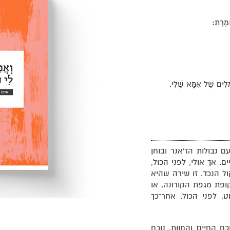
ֹמֶרֶת:
ִים שֶׁל אִמָּא שֶׁלִּי.
גבולות הז'אנר ובוחן
 אך אולי, לפני הכול,
ול הנכד. זו שירה שהיא
ופת מגפת הקורונה, או
ט, לפני הכול. אחר־כך
ח החיים והמוות, נוכח