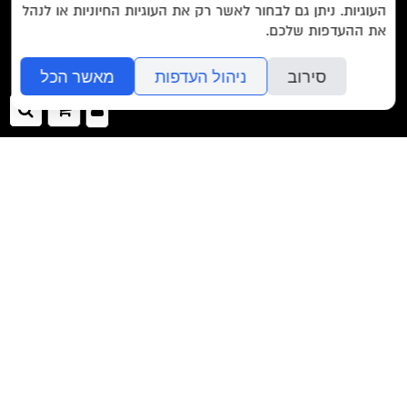
העוגיות. ניתן גם לבחור לאשר רק את העוגיות החיוניות או לנהל
את ההעדפות שלכם.
סירוב
ניהול העדפות
מאשר הכל
בשליחת הטופס אתם מאשרים את
מדיניות הפרטיות
של האתר.
כניסה
ההזמנה
חיפ
לאתר
שלך
>>
EN/
Foreign Rights /
בית/
חנות/
מבצעים /
ביקורות/
על לוקוס/
הסדרות/
הסופרים/
צרו קשר/
שובר מתנה/