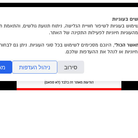
ים בעוגיות
הצטרפו לרשימת התפוצה שלנו
מוש בעוגיות לשיפור חוויית הגלישה, ניתוח תנועת גולשים, והתאמת ת
מהעוגיות חיוניות לפעילות התקינה של האתר.
אשר הכול”
, הינכם מסכימים לשימוש בכל סוגי העוגיות. ניתן גם לבחו
חיוניות או לנהל את ההעדפות שלכם.
סירוב
ניהול העדפות
מא
מאשר/ת את
תנאי השימוש
והצטרפות למאגר הלקוחות וקבלת
הודעות מאתר זה בלבד (לא ספאם)
בשליחת הטופס אתם מאשרים את
מדיניות הפרטיות
של האתר.