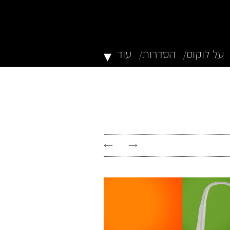
▾
על לוקוס/
הסדרות/
עוד
←
→