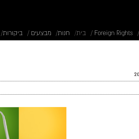
Foreign Rights /
בית/
חנות/
מבצעים /
ביקורות/