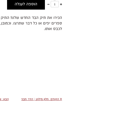
עוד
פחות
הוספה לעגלה
אחד
אחד
הכירו את תיק הבד החדש שלנו! התיק 
ספרים יפים או כל דבר שתרצו. וכמובן,
לכבס אותו.
«
הקודם:
חלון מילוט | הדר חבני
הבא:
שי