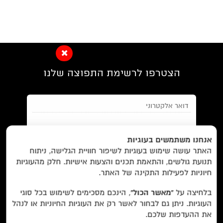
הצטרפו לרשימת התפוצה שלנו
EN/
Foreign Rights /
בית/
חנות/
אנחנו משתמשים בעוגיות
האתר עושה שימוש בעוגיות לשיפור חוויית הגלישה, ניתוח
מבצעים /
ביקורות/
על לוקוס/
הסדרות/
תנועת גולשים, והתאמת תכנים והצעות אישיות. חלק מהעוגיות
מאשר/ת את
תנאי השימוש
והצטרפות למאגר הלקוחות וקבלת
הסופרים/
צרו קשר/
שובר מתנה/
חיוניות לפעילות התקינה של האתר.
הודעות מאתר זה בלבד (לא ספאם)
בלחיצה על
“מאשר הכול”
, הינכם מסכימים לשימוש בכל סוגי
העוגיות. ניתן גם לבחור לאשר רק את העוגיות החיוניות או לנהל
עוד באתר:
רשימת חנויות פרטיות
את ההעדפות שלכם.