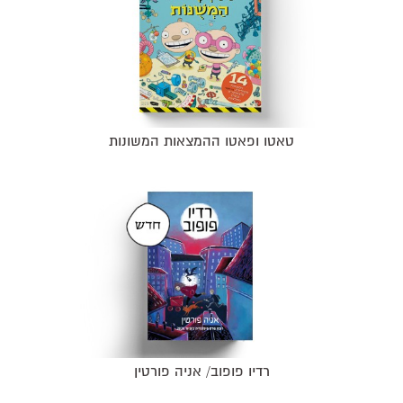
טאטו ופאטו ההמצאות המשונות
רדיו פופוב/ אניה פורטין