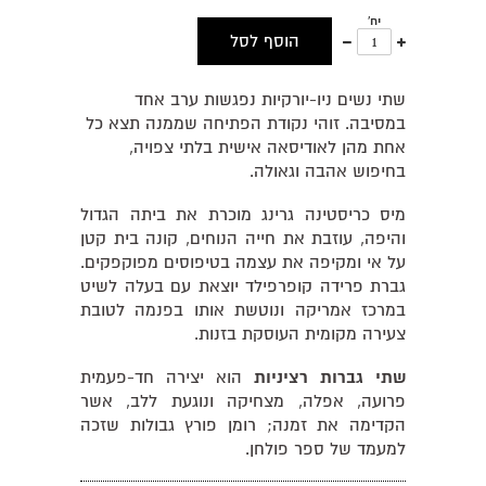
יח'
עוד
פחות
הוסף לסל
אחד
אחד
שתי נשים ניו-יורקיות נפגשות ערב אחד
במסיבה. זוהי נקודת הפתיחה שממנה תצא כל
אחת מהן לאודיסאה אישית בלתי צפויה,
בחיפוש אהבה וגאולה.
מיס כריסטינה גרינג מוכרת את ביתה הגדול
והיפה, עוזבת את חייה הנוחים, קונה בית קטן
על אי ומקיפה את עצמה בטיפוסים מפוקפקים.
גברת פרידה קופרפילד יוצאת עם בעלה לשיט
במרכז אמריקה ונוטשת אותו בפנמה לטובת
צעירה מקומית העוסקת בזנות.
שתי גברות רציניות
הוא יצירה חד-פעמית
פרועה, אפלה, מצחיקה ונוגעת ללב, אשר
הקדימה את זמנה; רומן פורץ גבולות שזכה
למעמד של ספר פולחן.