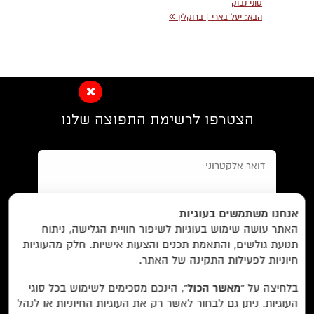
טוני נבוק
»
הבא:
יעל בארי | ברוקלין
הצטרפו לרשימת התפוצה שלנו
EN/
Foreign Rights /
בית/
חנות/
אנחנו משתמשים בעוגיות
האתר עושה שימוש בעוגיות לשיפור חוויית הגלישה, ניתוח
מבצעים /
ביקורות/
על לוקוס/
הסדרות/
תנועת גולשים, והתאמת תכנים והצעות אישיות. חלק מהעוגיות
מאשר/ת את
תנאי השימוש
והצטרפות למאגר הלקוחות וקבלת
הסופרים/
צרו קשר/
שובר מתנה/
חיוניות לפעילות התקינה של האתר.
הודעות מאתר זה בלבד (לא ספאם)
בלחיצה על
“מאשר הכול”
, הינכם מסכימים לשימוש בכל סוגי
העוגיות. ניתן גם לבחור לאשר רק את העוגיות החיוניות או לנהל