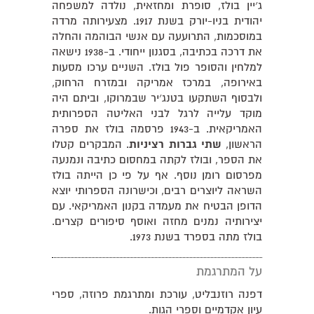
ג׳יין בולז, סופרת ומחזאית, נולדה למשפחה
יהודית בניו-יורק בשנת 1917. מצעירותה מרדה
במוסכמות, התרועעה עם אנשי הבוהמה והחלה
את דרכה בכתיבה, בסגנון ייחודי. ב-1938 נישאה
למלחין והסופר פול בולז. השניים ערכו מסעות
באירופה, במרכז אמריקה ובמזרח הרחוק,
ולבסוף השתקעו בטנג׳יר שבמרוקו, וביתם היה
מוקד עלייה לרגל לבני האליטה הספרותית
האמריקאית. ב-1943 פרסמה בולז את ספרה
הראשון,
שתי גברות רציניות
. המבקרים קטלו
את הספר, ובולז לקתה במחסום כתיבה ונמנעה
מפרסום רומן נוסף. אף על פי כן הייתה בולז
השראה ליוצרים רבים, וכישרונה הספרותי יוצא
הדופן הבטיח את מעמדה בקנון האמריקאי. עם
יצירותיה נמנים מחזה ואוסף סיפורים קצרים.
בולז מתה בספרד בשנת 1973.
על המתרגמת
דפנה רוזנבליט, עורכת ומתרגמת פרוזה, ספרי
עיון אקדמיים וספרי הגות.