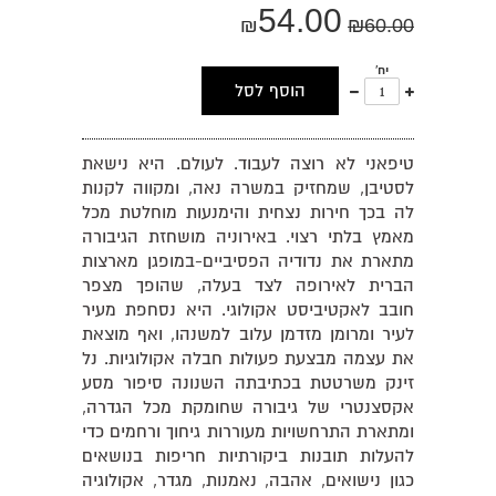
54.00
₪
₪
60.00
יח'
עוד
פחות
הוסף לסל
אחד
אחד
טיפאני לא רוצה לעבוד. לעולם. היא נישאת
לסטיבן, שמחזיק במשרה נאה, ומקווה לקנות
לה בכך חירות נצחית והימנעות מוחלטת מכל
מאמץ בלתי רצוי. באירוניה מושחזת הגיבורה
מתארת את נדודיה הפסיביים-במופגן מארצות
הברית לאירופה לצד בעלה, שהופך מצפר
חובב לאקטיביסט אקולוגי. היא נסחפת מעיר
לעיר ומרומן מזדמן עלוב למשנהו, ואף מוצאת
את עצמה מבצעת פעולות חבלה אקולוגיות. נל
זינק משרטטת בכתיבתה השנונה סיפור מסע
אקסצנטרי של גיבורה שחומקת מכל הגדרה,
ומתארת התרחשויות מעוררות גיחוך ורחמים כדי
להעלות תובנות ביקורתיות חריפות בנושאים
כגון נישואים, אהבה, נאמנות, מגדר, אקולוגיה