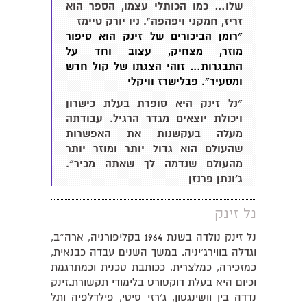
שלו… כמו הכותלי עצמו, הספר הוא
זריז, חמקני ויפהפה". ניו יורק טיימז
״רומן הביכורים של זינק הוא סיפור
מוזר, מצחיק, עצוב וחד על
התבגרות… זוהי הצגתו של קול חדש
ומסעיר״. פבלישרז וויקלי
״נל זינק היא סופרת בעלת כישרון
ויכולת יוצאים מגדר הרגיל. עבודתה
מעלה בעקשנות את האפשרות
שהעולם הוא גדול יותר ומוזר יותר
מהעולם שנדמה לך שאתה מכיר״.
ג׳ונתן פרנזן
נל זינק
נל זינק נולדה בשנת 1964 בקליפורניה, ארה״ב,
וגדלה בווירג׳יניה. במשך השנים עבדה כבנאית,
כמזכירה, כמלצרית, ככותבת טכנית וכמתרגמת
וכיום היא בעלת דוקטורט בלימודי תקשורת.זינק
נדדה בין וושינגטון, ג׳רזי סיטי, פילדלפיה ותל