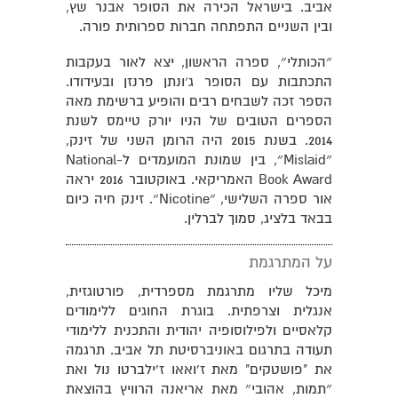
אביב. בישראל הכירה את הסופר אבנר שץ,
ובין השניים התפתחה חברות ספרותית פורה.
״הכותלי״, ספרה הראשון, יצא לאור בעקבות
התכתבות עם הסופר ג׳ונתן פרנזן ובעידודו.
הספר זכה לשבחים רבים והופיע ברשימת מאה
הספרים הטובים של הניו יורק טיימס לשנת
2014. בשנת 2015 היה הרומן השני של זינק,
״Mislaid״, בין שמונת המועמדים ל-National
Book Award האמריקאי. באוקטובר 2016 יראה
אור ספרה השלישי, ״Nicotine״. זינק חיה כיום
בבאד בלציג, סמוך לברלין.
על המתרגמת
מיכל שליו מתרגמת מספרדית, פורטוגזית,
אנגלית וצרפתית. בוגרת החוגים ללימודים
קלאסיים ולפילוסופיה יהודית והתכנית ללימודי
תעודה בתרגום באוניברסיטת תל אביב. תרגמה
את "פושטקים" מאת ז'ואאו ז'ילברטו נול ואת
״תמות, אהובי״ מאת אריאנה הרוויץ בהוצאת