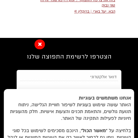
בזה את צריכה להתמקד / יונתן רז-פורטוגלי והילה
טוני נבוק
»
הבא:
יעל בארי | ברוקלין
הצטרפו לרשימת התפוצה שלנו
EN/
Foreign Rights /
בית/
חנות/
אנחנו משתמשים בעוגיות
האתר עושה שימוש בעוגיות לשיפור חוויית הגלישה, ניתוח
מבצעים /
ביקורות/
על לוקוס/
הסדרות/
תנועת גולשים, והתאמת תכנים והצעות אישיות. חלק מהעוגיות
מאשר/ת את
תנאי השימוש
והצטרפות למאגר הלקוחות וקבלת
הסופרים/
צרו קשר/
שובר מתנה/
חיוניות לפעילות התקינה של האתר.
הודעות מאתר זה בלבד (לא ספאם)
בלחיצה על
“מאשר הכול”
, הינכם מסכימים לשימוש בכל סוגי
העוגיות. ניתן גם לבחור לאשר רק את העוגיות החיוניות או לנהל