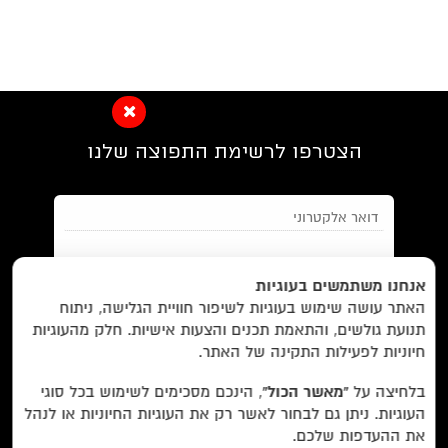
הצטרפו לרשימת התפוצה שלנו
EN/
Foreign Rights /
בית/
חנות/
אנחנו משתמשים בעוגיות
האתר עושה שימוש בעוגיות לשיפור חוויית הגלישה, ניתוח
מבצעים /
ביקורות/
על לוקוס/
הסדרות/
תנועת גולשים, והתאמת תכנים והצעות אישיות. חלק מהעוגיות
מאשר/ת את
תנאי השימוש
והצטרפות למאגר הלקוחות וקבלת
הסופרים/
צרו קשר/
שובר מתנה/
חיוניות לפעילות התקינה של האתר.
הודעות מאתר זה בלבד (לא ספאם)
בלחיצה על
“מאשר הכול”
, הינכם מסכימים לשימוש בכל סוגי
העוגיות. ניתן גם לבחור לאשר רק את העוגיות החיוניות או לנהל
עוד באתר:
רשימת חנויות פרטיות
את ההעדפות שלכם.