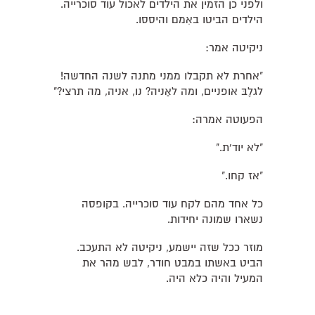
ולפני כן הזמין את הילדים לאכול עוד סוכרייה.
הילדים הביטו באִמם והיססו.
ניקיטה אמר:
"אחרת לא תקבלו ממני מתנה לשנה החדשה!
לגלֶבּ אופניים, ומה לאַניה? נו, אניה, מה תרצי?"
הפעוטה אמרה:
"לא יוד'ת."
"אז קחו."
כל אחד מהם לקח עוד סוכרייה. בקופסה
נשארו שמונה יחידות.
מוזר ככל שזה יישמע, ניקיטה לא התעכב.
הביט באשתו במבט חודר, לבש מהר את
המעיל והיה כלא היה.