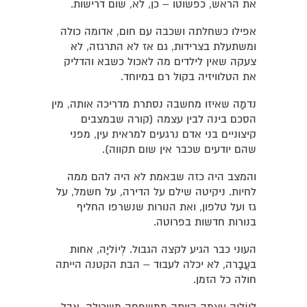
את הראש, כפשוטו – כן, לא, שום דרישות.
אפילו כשחלתה ושכבה עם חום, אדומה כולה
ומשתעלת בצרידות, גם אז לא התרגזה, לא
צעקה שאין לילדים מה לאכול כשבא והדליק
את הטלוויזיה בקול רם במיוחד.
נדמָה שאיזו מחשבה נסתרת מדריכה אותה, מין
הסכם בינה לבין עצמה (קורה שבמצבים
קיצוניים בני אדם נרגעים למראית עין, מפני
שהם יודעים שכבר אין שום תקווה).
והמצב היה כזה שבאמת לא היה להם ממה
לחיות. ניקיטה שילם על הדירה, על חשמל, על
גז ועל טלפון, ואת הנורות שנשרפו החליף
בנורות חדשות בפרוטה.
העוני כבר הגיע לקצה הגבול. לְיוֹליָה, אחות
בעֲבָרה, לא יכלה לעבוד – הבת הקטנה הייתה
חולה כל הזמן.