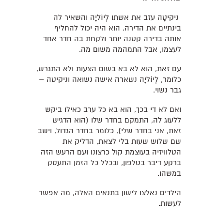
ניקיטָה עזב את אשתו לְיוֹליָה והשאיר לה
בינתיים את הדירה. הוא היה יכול להחליף
אותה בדירה קטנה יותר ולקחת בה חדר אחד
לעצמו, אבל התמהמה משום מה.
עם זאת, הוא לא בא בשום הצעות ולא התגרש,
כלומר, לְיוֹליָה נשארה אישה נשואה וניקיטה –
גבר נשוי.
ואם לא די בכך, הוא בא כל ערב כאילו ביקש
ללעוג לה, התמקם בחדר שלו (הוא הדגיש
זאת, אני בחדר שלי), כלומר בחדר הגדול, וישב
שם שלוש שעות בלי לצאת, הדליק את
הטלוויזיה בעוצמת קול כרצונו ועם הרעש הזה
ברקע דיבר בטלפון, ובכלל כל הזמן התעסק
במשהו.
הילדים נאלצו לישון בתנאים האלה, מה אפשר
לעשות.