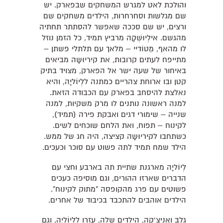
והולכת לאט למגרש המשחקים שבפארק. יש
שם מגלשות וסחרחרות, הילדים משחקים שם
ורצים, יש שם סככה שאפשר להסתתר תחתיה
מהגשם. אילְיוּשְׁקָה מרביץ תמיד, כל הזמן נוזל
לו מהאף, מֵטוֹדיי – מלאך עם תלתלי פשתן –
מתייפח לעתים קרובות, את קיריוּשָה מביאים
באיחור של שעה ישר אל הפארק, מצויד בתיק
קטן ובו ארוחת צהריים כמתנה ללְיוֹליָה, והיא
נאלצת להיסחב בפארק עם הכבודה הזאת.
למנה ראשונה נותנים לו מרק משקיות, למנה
שנייה – שימורי דגים ואבקת פירה (תמיד),
לקינוח – תפוח, ואת הלחם שוכחים לשים.
כשתחבו לקיריוּשָה קציצה, היה חג של ממש.
הילד שמח תמיד לתה פשוט עם סוכר וכעכים.
לְיוֹליָה מארגנת שתיית תה בארבע וחצי עם
הדברים שארזו ההורים, וגם מוסיפה כעכים
פשוטים עם פרג מהקופסה "מתוק לקינוח".
הילדים אוהבים להתכבד בכיבוד של אחרים.
גְלֶבּ ואַניֶצ'קָה, הילדים שלה, עזרו ללְיוֹליָה, וגם