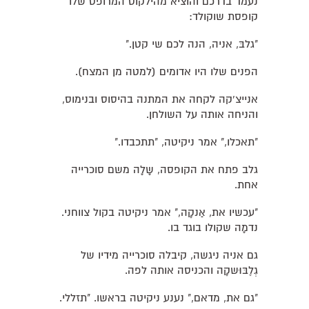
נעמד בדרכם והוציא מהילקוט המרופט שלו
קופסת שוקולד:
"גלבּ, אניה, הנה לכם שי קטן."
הפנים שלו היו אדומים (למטה מן המצח).
אנייצ'קה לקחה את המתנה בהיסוס ובנימוס,
והניחה אותה על השולחן.
"תאכלו," אמר ניקיטה, "תתכבדו."
גלב פתח את הקופסה, שָלָה משם סוכרייה
אחת.
"עכשיו את, אַנקָה," אמר ניקיטה בקול צווחני.
נדמָה שקולו בוגד בו.
גם אניה ניגשה, קיבלה סוכרייה מידיו של
גְלֶבּוּשקָה והכניסה אותה לפה.
"גם את, מדאם," נענע ניקיטה בראשו. "תזללי.