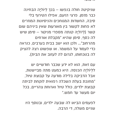
שניקיטה חולה בנפשו – בכך לְיוֹליָה הבחינה
כבר מזמן. פרצי הזעם, אפילו הטירוף בלי
סיבה, החשדות המגוחכים והניסיונות המוזרים
לא פחות לקשור בין מאורעות שאין ביניהם שום
קשר (לְיוֹליָה קנתה מספרי מניקור – סימן שיש
לה כסף, סימן שהיא "מקבלת אורחים
מהרחוב"... ולכן הוא ישב בבית בערבים, כנראה
כדי לעמוד על המשמר. או שפשוט רצה להציק
לה בנוכחותו, לגרום לה לעזוב את הבית).
עם זאת, הוא לא ידע שכבר חודשיים יש
ללְיוֹליָה הכנסה. היא כמעט מתה מביישנות,
אבל הדביקה בלילה מודעה על קבוצת טיול,
"מחנכת בעלת השכלה רפואית לוקחת לביתה
קבוצת ילדים, כולל טיול וארוחת צהריים, בכל
יום מעשר עד חמש."
לפעמים הביאו לה שבעה ילדים, ובנוסף היו
שניים משלה, די הרבה.