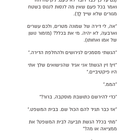
(גם על כך כבר דובר לא פעם. ניקיטה חזר
ואמר בכל פעם שאין מה לנסות לנגוס בשטח
מגורים שלא שייך לָךְ).
"אה, לי דירה של שמונה מטרים, ולכם עשרים
וארבעה, לא יהיה. מי את בכלל? (מזמור נושן
של אמו ואחותו).
"הגשתי מסמכים לגירושים ולהחלפת הדירה."
"זין! זין הגשת! אני אגיד שהנישואים שלך אתי
היו פיקטיביים."
"הממ."
"כדי להירשם כתושבת מוסקבה, ברור?"
"אז כבר תגיד להם הכול שם. בבית המשפט."
"מתי בכלל הגשת תביעה לבית המשפט? את
ממציאה או מה?"