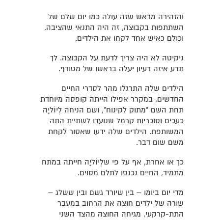
והזהירה מראש שזה עולה כמו יום שלם של
השתתפות בקבוצה, זה היה התנאי שהציבה,
וכולם כאיש אחד לקחו את הילדים.
ניקיטה לא היה צריך לדעת על הקבוצה. לך
תדע איזה רעיון יעלה בראשו של מטורף.
הילדים שלה התרגלו מהר לסדרי החיים
החדשים, במקרר אפילו הייתה קופסה מיוחדת
תחת השם "מתוק לקינוח", ושם הניחה לְיוֹליָה
כעכים וסוכריות קרמל שנועדו לשתיית התה
המשותפת. הילדים שלה ידעו שאסור לקחת
משם שום דבר.
כך או אחרת, אף על פי שלְיוֹליָה חייתה במתח
מתמיד, החיים נכנסו לתלם מסוים.
מדי יום ביומו – בין שיורד גשם ובין ששלג –
שורה של ילדים חוצה את הרחוב במעבר
התת-קרקעי, מגיחה החוצה מהצד השני