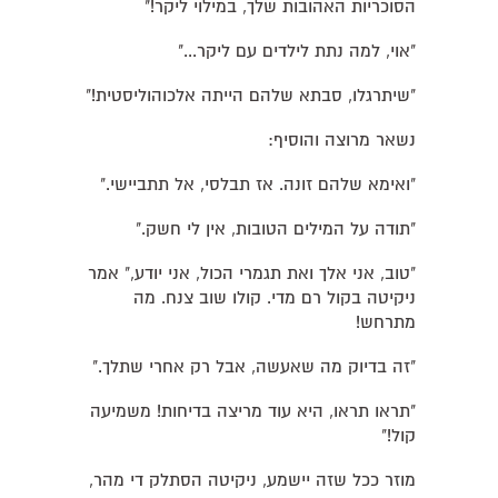
הסוכריות האהובות שלך, במילוי ליקר!"
"אוי, למה נתת לילדים עם ליקר..."
"שיתרגלו, סבתא שלהם הייתה אלכוהוליסטית!"
נשאר מרוצה והוסיף:
"ואימא שלהם זונה. אז תבלסי, אל תתביישי."
"תודה על המילים הטובות, אין לי חשק."
"טוב, אני אלך ואת תגמרי הכול, אני יודע," אמר
ניקיטה בקול רם מדי. קולו שוב צנח. מה
מתרחש!
"זה בדיוק מה שאעשה, אבל רק אחרי שתלך."
"תראו תראו, היא עוד מריצה בדיחות! משמיעה
קול!"
מוזר ככל שזה יישמע, ניקיטה הסתלק די מהר,