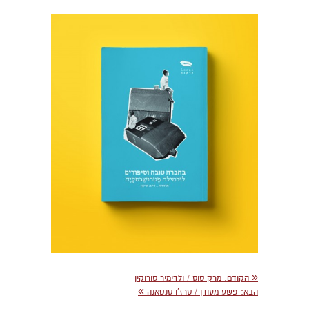
«
הקודם:
מרק סוס / ולדימיר סורוקין
»
הבא:
פשע מעודן / סרז'ו סנטאנה