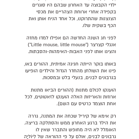
ילדי הקבוצה עד האחרון שבהם היו סוגרים
בקפידה אחרי ארוחת הצהריים את מכסי
הצנצנות שהתרוקנו, וכל אחד הניח אותן ואת
הכף בשקית שלו.
לפני חג השנה החדשה הם אפילו למדו מחזה
אנגלי קצרצר ("Little mouse, little mouse")
והציגו אותו לפני האבות-האימהות-והסבתות.
באותו בוקר הייתה חגיגה אמיתית, ההורים באו,
פינו את השולחן מהחדר הגדול והילדים הופיעו
בגרבונים לבנים, בנעלי בלט ובמסכות.
הוענקו לכולם מתנות (ההורים הביאו מתנות
ארוזות והאריזות האלה הוענקו לזאטוטים, לכל
אחת הוצמד כרטיס עם השם).
רק אימא של קיריל שכחה את המתנה, גררה
את הילד ברגע האחרון ממש והסתלקה בריצה.
האומלל לא היה מחופש והתברר שאין לו
גרבונים לבנים, אולם על פי ההוראה של לְיוֹליָה