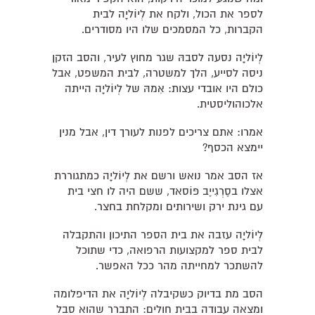
לספר את הכול, ולקח את לְיוֹליָה לבית
הקברות, כל המסמכים שלו היו מסודרים.
לְיוֹליָה נסעה לסבהּ שגר מחוץ לעיר, והסב הזקן
ניסה לסייע, הלך למשטרה, לבית המשפט, אבל
כולם היו אובדי עצות: אִמהּ של לְיוֹליָה הייתה
אלכוהוליסטית.
אמרו: אתם צריכים לפנות לעורך דין, אבל מנין
יימצא הכסף?
אז הסב אמר נואש ורשם את לְיוֹליָה כמתגוררת
אצלו בסֶרְגִייֶב פּוֹסאד, ששם היה לו חצי בית
עם גינת ירק ושירותים ומקלחת בחצר.
לְיוֹליָה עזבה את בית הספר התיכון והתקבלה
לבית ספר למקצועות הרפואה, כדי שתוכל
להשתכר למחייתה מהר ככל האפשר.
הסב מת בדיוק כשקיבלה לְיוֹליָה את הדיפלומה
ומצאה עבודה בבית חולים: התברר שהוא סבל