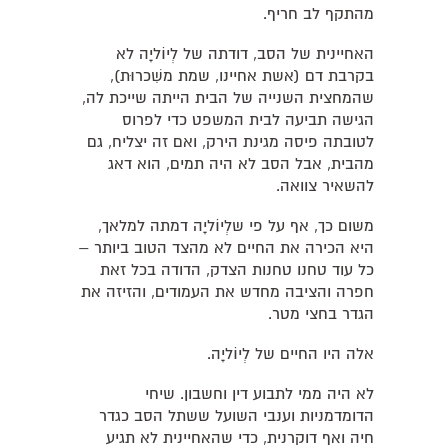
מהתקף לב חריף.
האחיינית של הסב, דודתה של לְיוֹליָה לא
בקרבת דם (אשת אחיינו, שמת משִׁכרוּת),
שהמחצית השנייה של הבית הייתה שייכת לה,
הגישה תביעה לבית המשפט כדי לפרוס
לטובתה פיסה מגינת הירק, ואם זה יצליח, גם
מהבית, אבל הסב לא היה תמים, הוא דאג
להשאיר צוואה.
משום כך, אף על פי שלְיוֹליָה דמתה למלאך,
היא הכירה את החיים לא מהצד הטוב ביותר –
כל עוד טחנו טחנות הצדק, הדודה בכל זאת
חפרה והציבה מחדש את העמודים, והזיזה את
הגדר בחצי מטר.
אלה היו החיים של לְיוֹליָה.
לא היה ממי לתבוע דין וחשבון. שיחי
הדומדמניות וענבי השועל ששתל הסב כגדר
חיה ואף דוקרנית, כדי שהאחיינית לא תגיע