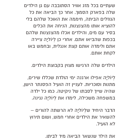
שעתיים בכל מזג אוויר הסתובבה עם גן הילדים
שלה בפארק הסמוך. אחר כך הביאה את כל
הגוזלים הביתה, חיממה את האוכל שלהם בלי
להוציא אותו מהצנצנות, הניחה את הכלים
בסיר עם מים, והילדים אכלו מהצנצנות שלהם
בכפות שהביאו אתם. אחרי כן לְיוֹליָה ציירה
אתם ולימדה אותם קצת אנגלית, ובחמש באו
לקחת אותם.
הילדים שלה הרגישו מצוין בקבוצת הילדים.
לְיוֹליָה אפילו ארגנה ימי הולדת שכללו שירים,
מתנות וסוכריות. לעניין זה הועיל הפסנתר הישן,
שהיה שייך לסבתו של ניקיטה. כמו כל ילדה
במשפחה משכילה, לימדו את לְיוֹליָה נגינה.
הדבר היחיד שלְיוֹליָה לא הרשתה להורים –
להשאיר את הילדים אחרי חמש, ושום תירוץ
לא הועיל.
את הילד שנשאר הביאה מיד לביתו.