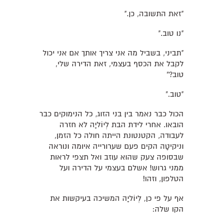
"זאת התשובה, כן."
"נו טוב."
"תביני, בשביל מה אני צריך אותך אם אני יכול
לקבל את הכסף בעצמי, זאת הדירה שלי,
טוב?"
"טוב."
הכול כבר נאמר בין בני הזוג, כל הנימוקים כבר
הובאו. אחרי לידת הבת לְיוֹליָה לא חזרה
לעבודה, הקטנטונת הייתה חולה כל הזמן,
וניקיטָה הקים פעם שערורייה איומה ונוראה
שבסופה צעק שהוא עוזב ואל תצפי לראות
ממני גרוש! אשלם בעצמי על הדירה ועל
הטלפון, וזהו!
אף על פי כן, לְיוֹליָה המשיכה בעיקשות את
הקו שלה: