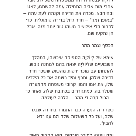
לְיוֹליָה עצמה הייתה ממשפחה משכילה, אבל
אחרי מות אביה התחילה אִמהּ להשתגע לאט
ובהיחבא. מכרה את הדירה וקנתה לעת עתה –
"באופן זמני" – חדר גדול בדירה קומונלית, כדי
לבחור בלי אילוצים משהו טוב יותר מזה, אבל
הן נתקעו שם.
הכסף נגמר מהר.
אימא של לְיוֹליָה הספיקה איכשהו, במהלך
השבועיים שלְיוֹליָה יצאה בהם למחנה נופש,
להתחתן עם מוכר ירקות מהשוק ששכר חדר
בדירה שלהן, ותכף ומיד רשמה את כל הילדים
שלו, את אמו והמון קרובי משפחה מהמערה
שנולד בה, כמתגוררים בכתובת שלה, ואחר כך
– הכול קרה די מהר – הלכה לעולמה.
כשחזרה הנערה כבר התגורר בחדרה שבט
שלם, ועל כל השאלות שלה הם ענו "לא
להבין".
ומה שנוגע למוכר הירקות, הוא הקפיד מאוד