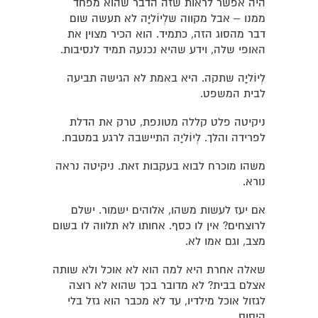
היה אפשר לראות שזה הדבר שהוא מפחד
ממנו – אבל מקווה שלְיוֹליָה לא תעשה שום
דבר מהסוג הזה, כתמיד. הוא הכיר מצוין את
האופי שלה, וידע שהיא נכנעה תמיד לנסיבות.
לְיוֹליָה שתקה. היא באמת לא הגישה תביעה
לבית המשפט.
ניקיטה פלט קללה מטונפת, טרק את הדלת
לפרידה והלך. לְיוֹליָה התיישבה לרגע במטבח.
משהו מוכרח לבוא בעקבות זאת. ניקיטה נראה
נורא.
אם יעז לעשות משהו, אלוהים ישמור. ישלם
לרוצחים? אין לו כסף. אחותו לא תלווה לו בשום
מצב, וגם אמו לא.
שאלה אחרת היא למה הוא לא אוכל ולא שותה
אצלם בבית? לא מדובר בכך שהוא לא רוצה
לגזול אוכל מילדיו, עד לא מכבר הוא גזל בלי
היסוס.