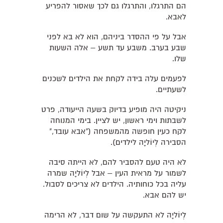
הם התרגלו, והתרגלו גם לכך שאסור להפריע
לאבא.
אבל על פי ההסדר ביניהם, הוא לא בא לפני
שבע בערב. משבע עד תשע – אלה השעות
שלו.
לפעמים עלה בידה לקחת את הילדים לשכנים
לשעתיים.
ניקיטה היה מופיע בדיוק בשעה הייעודה, פרט
לשבתות וימי ראשון, יש לציין. בימי המנוחה
לקח כעין חופשה מהמשפחה ("אבא עובד,"
הסבירה לְיוֹליָה לילדים).
לא היה טעם להסביר להם, לא הייתה סיבה
לשמור על מראית העין – אבל לְיוֹליָה שמרה
עליה בכל כוחותיה. הילדים לא צריכים לסבול.
יש להם אבא.
לְיוֹליָה לא התעקשה על שום דבר, לא הרימה