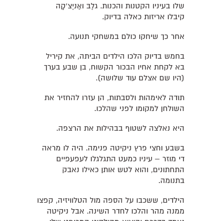
שלו בעיניו הקטנות והכנות. גלֶבּ ואַניֶצ'קָה
קיבלו אריזות כאלה בדיוק.
אחר כך שיחקו כולם במשחקי תנועה.
בחמש בדיוק הלכו הילדים הביתה, את קיריל
בא לקחת אחיו הבכור הקשוח, בן שבע בערך
(היו שם אצלם עוד שלושה).
תודה לאימהות ולסבתות, הן עזרו להחזיר את
השולחן למקומו לפני שהלכו.
היא נאלצה לשטוף בבהילות את הרצפה.
בשבע וחצי פרץ ניקיטה פנימה. היה לו מראה
די מוזר – עיניו כמעט התגלגלו לעפעפיים
התחתונים, והוא לטש אותן כאילו נאבק
בתנומה.
הילדים, ששכבו על הספה מול הטלוויזיה, קפצו
ממנה מהר והלכו לחדר השינה. אבל ניקיטה