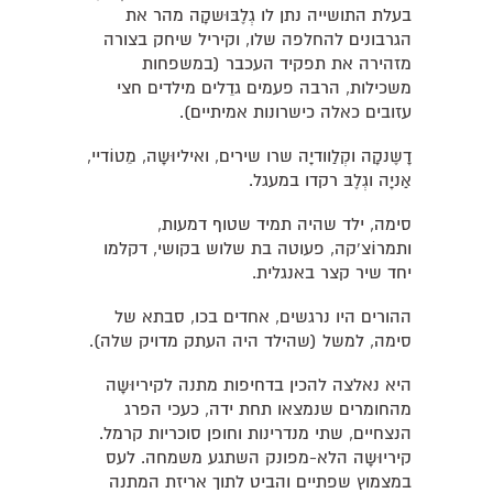
בעלת התושייה נתן לו גְלֶבּוּשקָה מהר את
הגרבונים להחלפה שלו, וקיריל שיחק בצורה
מזהירה את תפקיד העכבר (במשפחות
משכילות, הרבה פעמים גדֵלים מילדים חצי
עזובים כאלה כישרונות אמיתיים).
דָשֶנקָה וקְלַוודיָה שרו שירים, ואיליוּשָה, מֵטוֹדיי,
אַניָה וגְלֶבּ רקדו במעגל.
סימה, ילד שהיה תמיד שטוף דמעות,
ותמרוֹצ'קה, פעוטה בת שלוש בקושי, דקלמו
יחד שיר קצר באנגלית.
ההורים היו נרגשים, אחדים בכו, סבתא של
סימה, למשל (שהילד היה העתק מדויק שלה).
היא נאלצה להכין בדחיפות מתנה לקיריוּשָה
מהחומרים שנמצאו תחת ידה, כעכי הפרג
הנצחיים, שתי מנדרינות וחופן סוכריות קרמל.
קיריוּשָה הלא-מפונק השתגע משמחה. לעס
במצמוץ שפתיים והביט לתוך אריזת המתנה