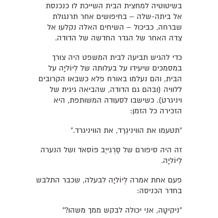
בשיטוטיה למחצית הבית השייכת לו כנכנסת
אל ביתה-שלה – בחיפושים אחר תרנגולת
שברחה, כביכול – השיחים האלה נקלעו אל
צִדהּ האחר של הגדר החדשה של הדודה.
כדי להגיש תביעה לבית המשפט היה צורך
במסמכים שיעידו על בעלותה של לְיוֹליָה על
הבית, והם נעלמו באורח פלא כשבאו הקרובים
ללוויה (ובהם גם הדודה, שהביאה גיגית של
ויניגרט). כשישבו לסעודה המשותפת, היא
הזכירה כל הזמן:
"תטעמו את הוויניגְרֶד, את הוויניגרד."
זה היה סיפורם של סֶרְגִייֶב פּוֹסאד ושל הנערה
לְיוֹליָה.
פעם אחת אמרה לְיוֹליָה לבעלה, שכבר התלבש
בחדר הכניסה:
"ניקיטָה, אני יכולה לבקש ממך משהו?"