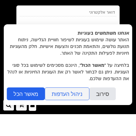
EN/
Foreign Rights /
בית/
חנות/
אנחנו משתמשים בעוגיות
האתר עושה שימוש בעוגיות לשיפור חוויית הגלישה, ניתוח
מבצעים /
ביקורות/
על לוקוס/
הסדרות/
תנועת גולשים, והתאמת תכנים והצעות אישיות. חלק מהעוגיות
מאשר/ת את
תנאי השימוש
והצטרפות למאגר הלקוחות וקבלת
הסופרים/
צרו קשר/
שובר מתנה/
חיוניות לפעילות התקינה של האתר.
הודעות מאתר זה בלבד (לא ספאם)
בלחיצה על
“מאשר הכול”
, הינכם מסכימים לשימוש בכל סוגי
העוגיות. ניתן גם לבחור לאשר רק את העוגיות החיוניות או לנהל
עוד באתר:
רשימת חנויות פרטיות
את ההעדפות שלכם.
בשליחת הטופס אתם מאשרים את
מדיניות הפרטיות
של האתר.
לוקוס הוצאה לאור Locus Publishing House
סירוב
ניהול העדפות
מאשר הכל
editor@locusbooks.co.il
כניסה
ההזמנה
חיפ
לאתר
שלך
עיצוב האתר: יעל רוזן
>>