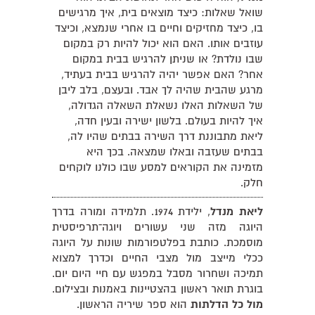
שואל שאלות: כיצד מוצאים בית, איך מרגישים
בו, כיצד מחזיקים וחיים בו אחרי שנמצא, וכיצד
עוזבים אותו. האם הוא יכול להיות רק במקום
שבו נולדת? או שניתן להרגיש בבית במקום
אחר? האם אפשר יהיה להרגיש בבית בעתיד,
מרגע שהבית שהיה לך אבד. ובעצם, בלב ליבן
של השאלות האלו נשאלת השאלה הגדולה,
איך להיות בעולם. בלשון ישירה ובעין חדה,
ליאת מתבוננת דרך השירה בבתים שהיו לה,
בבתים שעזבה ובאלו שמצאה. בכך היא
מזמינה את הקוראים למסע שבו כולנו לוקחים
חלק.
ליאת מנדל
, ילידת 1974. תלמידה ומורה בדרך
היוגה מזה שני עשורים ויוגה־תרפיסטית
מוסמכת. כותבת בפלטפורמות שונות על היוגה
ככלי מייצב מול מצבי החיים וכדרך למצוא
תמיכה ושחרור מסבל במפגש עם חיי היום יום.
בוגרת תואר ראשון בהצטיינות באמנות ובצילום.
מול כל הדלתות
הוא ספר שיריה הראשון.