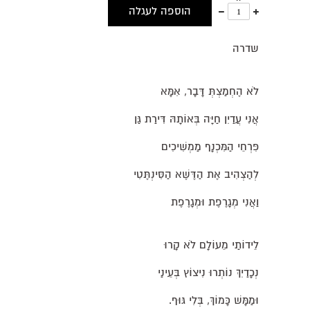
עוד
פחות
הוספה לעגלה
אחד
אחד
שדרה
לֹא הֶחְמַצְתְּ דָּבָר, אִמָּא
אֲנִי עֲדַיִן חַיָּה בְּאוֹתָהּ דִּירַת גַּן
פִּרְחֵי הַמִּכְנָף מַמְשִׁיכִים
לְהַצְהִיב אֶת הַדֶּשֶׁא הַסִּינְתֶּטִי
וַאֲנִי מְגָרֶפֶת וּמְגָרֶפֶת
לֵידוֹתַי מֵעוֹלָם לֹא קָרוּ
נְכָדַיִךְ נוֹתְרוּ נִיצוֹץ בְּעֵינַי
וּמַמָּשׁ כָּמוֹךְ, בְּלִי גּוּף.