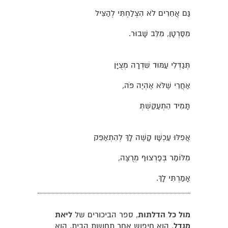
גַּם אֲחֵרִים לֹא הִצְלַחְתִּי לְהַצִּיל
מִסַּרְטָן, מִלֵּב שָׁבוּר.
תְּגַדְּלִי עַמּוּד שִׁדְרָה מְצֻיָּן
אַחֲרֵי שֶׁלֹּא אֶהְיֶה פֹּה,
תָּמִיד הִתְעַקַּשְׁתְּ
אֲפִלּוּ עַכְשָׁו קָשֶׁה לָךְ לְהִתְאַפֵּק
מִלּוֹמַר בְּפַרְצוּף מְרֻצֶּה,
אָמַרְתִּי לָךְ.
מול כל הדלתות
, ספר הביכורים של
ליאת
מנדל
, הוא חיפוש אחר תחושת הבית. הוא