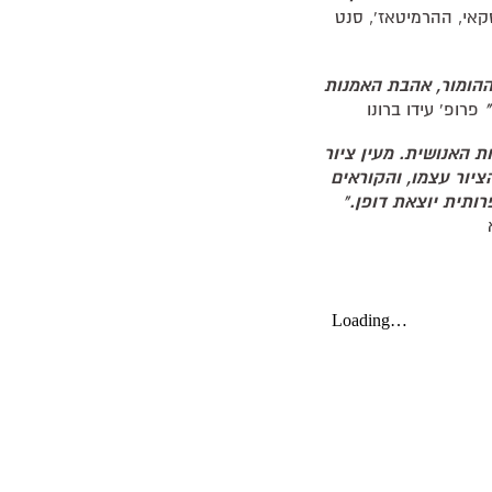
קאי, ההרמיטאז', סנט
ההומור, אהבת האמנות
"
פרופ' עידו ברונו
ת האנושית. מעין ציור
הציור עצמו, והקוראים
רותית יוצאת דופן."