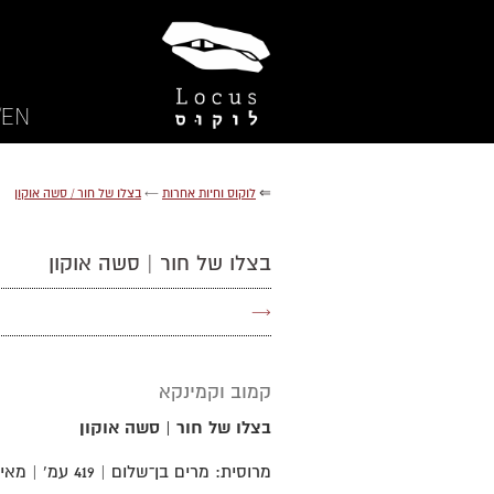
EN/
⇐
לוקוס וחיות אחרות
←
בצלו של חור / סשה אוקון
בצלו של חור | סשה אוקון
→
קמוב וקמינקא
בצלו של חור | סשה אוקון
מרוסית: מרים בן־שלום | 419 עמ' | מאי 2025 | 1398-101