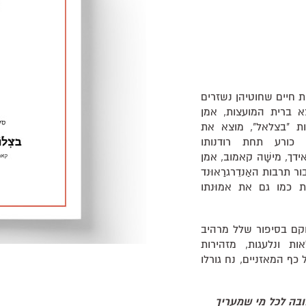
ות חיים שחוטיהן נשזרים
 ברית המועצות, אמן
ות "בצלאל", מוצא את
כורע תחת רודנותו
דך, מישָׁה קאמוב, אמן
ר תרבות האַנדֵרגרַאוּנד
ת כמו גם את אמוּנתו
וקם בסיפור שלל מרהיב
אות ונלעגות, מזהירות
כף המאזניים, נח גורלו
ובה לכל מי שמעריך