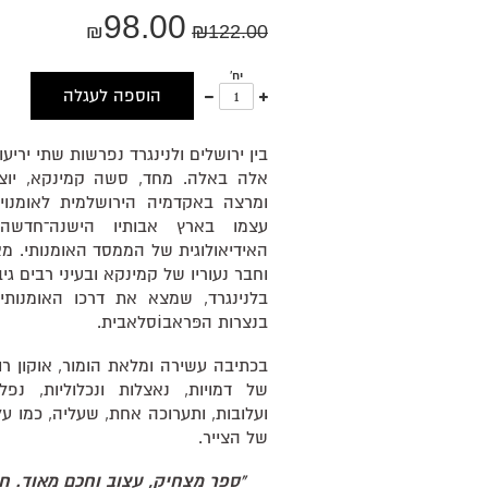
98.00
₪
₪
122.00
יח'
עוד
פחות
הוספה לעגלה
אחד
אחד
בין ירושלים ולנינגרד נפרשות שתי יריע
אלה באלה. מחד, סשה קמינקא, יוצא
ומרצה באקדמיה הירושלמית לאומנוי
עצמו בארץ אבותיו הישנה־חדשה 
האידיאולוגית של הממסד האומנותי. מאי
וחבר נעוריו של קמינקא ובעיני רבים גיבו
בלנינגרד, שמצא את דרכו האומנותי
בנצרות הפּראבוֹסלאבית.
בכתיבה עשירה ומלאת הומור, אוקון ר
של דמויות, נאצלות ונכלוליות, נפל
ועלובות, ותערוכה אחת, שעליה, כמו על 
של הצייר.
"ספר מצחיק, עצוב וחכם מאוד. ח