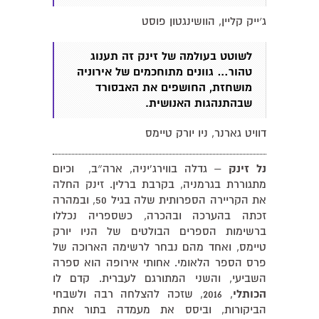
ג׳ייק קליין, הוושינגטון פוסט
לשוטט בעולמה של זינק זה תענוג
טהור… גוונים מתוחכמים של אירוניה
מושחזת, החושפים את האבסורד
שבהתנהגות האנושית.
דוויט גארנר, ניו יורק טיימס
נל זינק
– גדלה בווירג'יניה, ארה״ב, וכיום
מתגוררת בגרמניה, בקרבת ברלין. זינק החלה
את הקריירה הספרותית שלה בגיל 50, ובמהרה
זכתה בהערכה ובהכרה, כשספריה נכללו
ברשימות הספרים הבולטים של הניו יורק
טיימס, ואחד מהם נבחר לרשימה הארוכה של
פרס הספר הלאומי. אחותי אירופה הוא ספרה
השביעי, והשני המתורגם לעברית. קדם לו
הכותלי
, 2016, שזכה להצלחה רבה ולשבחי
הביקורות, וביסס את מעמדה בתור אחת