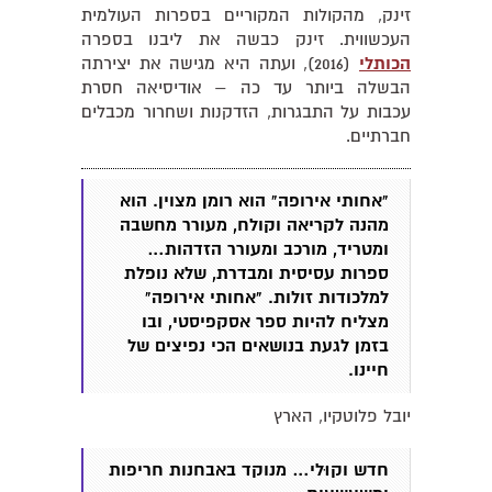
זינק, מהקולות המקוריים בספרות העולמית
העכשווית. זינק כבשה את ליבנו בספרה
הכותלי
(2016), ועתה היא מגישה את יצירתה
הבשלה ביותר עד כה – אודיסיאה חסרת
עכבות על התבגרות, הזדקנות ושחרור מכבלים
חברתיים.
"אחותי אירופה" הוא רומן מצוין. הוא
מהנה לקריאה וקולח, מעורר מחשבה
ומטריד, מורכב ומעורר הזדהות…
ספרות עסיסית ומבדרת, שלא נופלת
למלכודות זולות. "אחותי אירופה"
מצליח להיות ספר אסקפיסטי, ובו
בזמן לגעת בנושאים הכי נפיצים של
חיינו.
יובל פלוטקיו, הארץ
חדש וקוּלי… מנוקד באבחנות חריפות