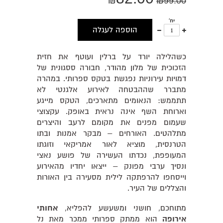
₪
₪
99.00
יח'
עוד
פחות
הוספה לעגלה
אחד
אחד
כשהלילה יורד על ברלין ועוטף את חזית
הזכוכית של מלון מהודר, חבורה ססגונית של
דמויות עירוניות נפגשת בטקס ספרותי. במהרה
מתברר שההבטחה לאירוע אלגנטי לא
תתממש: הנאומים מתארכים, הטקס מייגע
וארוחת השף אינה נראית באופק. עקצוצי
שעמום מפנים את מקומם לרעב והיצרים
מתלהטים. האורחים – מבקר אמנות ובתו
הטרנסית, מוציא לאור אמריקאי וזוגתו
המעופפת, נכדתו העשירה של פושע נאצי
ונסיך ערבי מפונק – ייצאו יחדיו מהאירוע
וייסחפו להרפתקה לילית מסעירה בין האורות
והצללים של העיר.
מתוחכם, חושני ומשעשע להפליא,
אחותי
אירופה
הוא ממתק ספרותי ממכר מאת נל