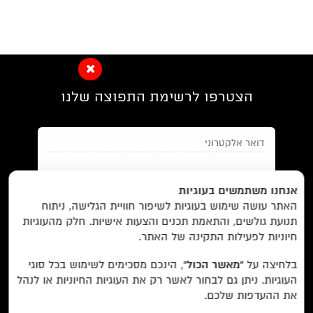
הצטרפו לרשימת התפוצה שלנו
EN/
Foreign Rights /
בית/
חנות/
אנחנו משתמשים בעוגיות
האתר עושה שימוש בעוגיות לשיפור חוויית הגלישה, ניתוח
מבצעים /
ביקורות/
על לוקוס/
הסדרות/
תנועת גולשים, והתאמת תכנים והצעות אישיות. חלק מהעוגיות
מאשר/ת את
תנאי השימוש
והצטרפות למאגר הלקוחות וקבלת
הסופרים/
צרו קשר/
שובר מתנה/
חיוניות לפעילות התקינה של האתר.
הודעות מאתר זה בלבד (לא ספאם)
בלחיצה על
“מאשר הכול”
, הינכם מסכימים לשימוש בכל סוגי
העוגיות. ניתן גם לבחור לאשר רק את העוגיות החיוניות או לנהל
עוד באתר:
רשימת חנויות פרטיות
את ההעדפות שלכם.