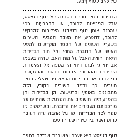
שֶׁל כְּאֵב עֲטוּף דֶּמַע.
הבדידוּת תמיד נוכחת בספרה של
סוּף בטיסט
,
אבל הפריצוֹת לתוכה, או ההפרעות, כפי
שמכנה אותן
סוּף בטיסט
, מצליחות להבקיע
לתוכה, להפריע את מצבה הטבעי. השירים
בשעריו השונים של הספר מוקדשים למסע
האישי של הדוברת מחוץ ואל תוך הבדידות
הזאת. חווית האבל על מות האב, שהיה בעצמו
אב יחידני לבתו היחידה; מסעהּ אל האימהות
היחידנית וההורות; אהבוֹת הבאות ומתגעשות
כדי להפר את הבדידות הראשונית שאליה תמיד
חוזרים, כך נדמה. השירים בקובץ הזה
מתבוננים באומץ וברגישות, הן בבדידות והן
בהפרעותיה, חושפים את הטלטלות שהחיים על
מורכבותם מעבירים את הדוברת, ומשרטטים קו
נוסף לצד הבדידות, קו של אהבה עזה העובר
כחוט השני בין שירי ושערי הספר.
סוּף בטיסט
היא יוצרת ומשוררת שגדלה בתפר