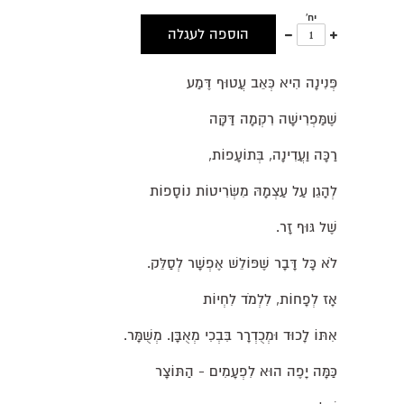
יח'
עוד
פחות
הוספה לעגלה
אחד
אחד
פְּנִינָה הִיא כְּאֵב עֲטוּף דֶּמַע
שֶׁמַּפְרִישָׁה רִקְמָה דַּקָּה
רַכָּה וַעֲדִינָה, בְּתוֹעָפוֹת,
לְהָגֵן עַל עַצְמָהּ מִשְּׂרִיטוֹת נוֹסָפוֹת
שֶׁל גּוּף זָר.
לֹא כָּל דָּבָר שֶׁפּוֹלֵשׁ אֶפְשָׁר לְסַלֵּק.
אָז לְפָחוֹת, לִלְמֹד לִחְיוֹת
אִתּוֹ לָכוּד וּמְכֻדְרָר בִּבְכִי מְאֻבָּן. מְשֻׁמָּר.
כַּמָּה יָפֶה הוּא לִפְעָמִים - הַתּוֹצָר