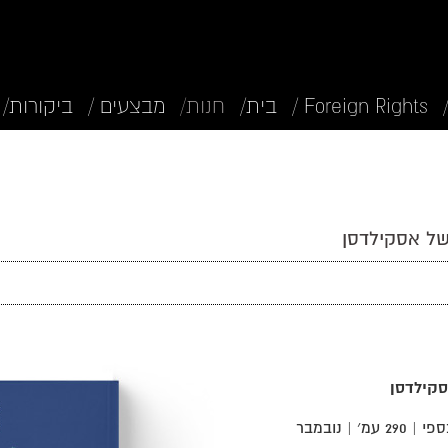
Foreign Rights /
בית/
חנות/
מבצעים /
ביקורות/
של אסקילדסן
סקילדסן
נורווגיה, 1953 – 2015 | מנורווגית: דנה כספי | 290 עמ׳ | נובמבר