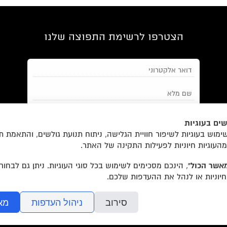
הצטרפו לרשימת התפוצה שלנו
את צריכה להתמקד / יונתן רז-פורטוגלי והילה טוני נבוק
ים בעוגיות
מאשר/ת את
תנאי השימוש
והצטרפות למאגר הלקוחות וקבלת
מוש בעוגיות לשיפור חוויית הגלישה, ניתוח תנועת גולשים, והתאמת ת
הודעות מאתר זה בלבד (לא ספאם)
מהעוגיות חיוניות לפעילות התקינה של האתר.
אשר הכול”
, הינכם מסכימים לשימוש בכל סוגי העוגיות. ניתן גם לבחו
חיוניות או לנהל את ההעדפות שלכם.
בשליחת הטופס אתם מאשרים את
מדיניות הפרטיות
של האתר.
סירוב
ניהול העדפות
מא