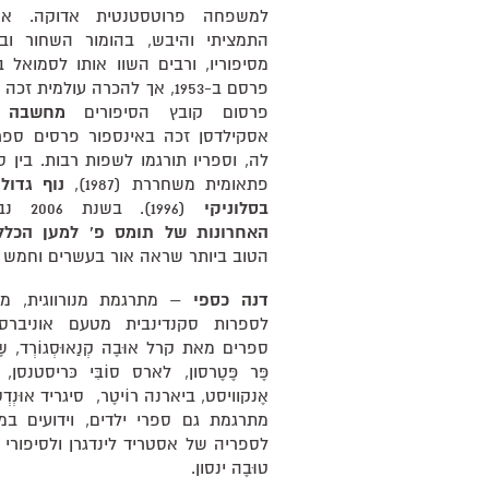
למשפחה פרוטסטנטית אדוקה. אסקי
התמציתי והיבש, בהומור השחור וב
מסיפוריו, ורבים השוו אותו לסמואל
פרסם ב-1953, אך להכרה עולמי
פרסום קובץ הסיפורים
מחשבה 
אסקילדסן זכה באינספור פרסים ספרו
לה, וספריו תורגמו לשפות רבות. בין 
פתאומית משחררת (1987),
נוף גדול
בסלוניקי
(1996). בשנת 2006 נבחר הספר
האחרונות של תומס פ' למען הכלל
הטוב ביותר שראה אור בעשרים וחמש ה
דנה כספי
– מתרגמת מנורווגית, משו
לספרות סקנדינבית מטעם אוניברסי
ספרים מאת קרל אוּבֶה קְנַאוּסְגוֹרְד, ש
פֶּר פֶּטֶרסון, לארס סוֹבִּי כּריסטנסן, 
אֶנקוויסט, ביארנה רוֹיטֶר, סיגריד אוּנְדְס
מתרגמת גם ספרי ילדים, וידועים במ
לספריה של אסטריד לינדגרן ולסיפור
טוּבֶה ינסון.