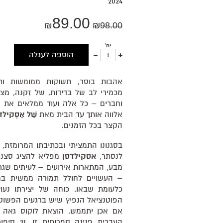
2024
89.00
₪
₪
98.00
יח'
עוד
פחות
הוספה לעגלה
אחד
אחד
אהבות בוסר, תשוקות ממומשות ותש
מכמירי לב של בדידות, של זִקנה, מצב
וחברים – כל אלה ועוד ממלאים את ס
אלווה אותך עד הבית מאת
שֵׁל אַסְקיל
הקצר בכל הזמנים.
בסגנונו התמציתי ובכתיבתו המרומזת, ה
לנסתר,
אסקילדסן
מפליא להציג סצנות
מבע, המתארות אירועים – לעיתים שגרתי
– העשויים לחולל תמורה ממשית בחיי
כלעומת שבאו. כוחה של יצירתו נעו
הפוטנציאל הנפיץ שיש ברגעים הפשוטי
אם אכן יתממש. הוצאת לוקוס גאה ל
העברית פנינ