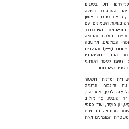
לדסן ידוע בסגנונו
נימת האבסורד העולה
 בקט. את ספרו הראשון
ת זכה רק בשנות השמונים, עם
פתאומית משחררת
.
תיים במולדתו ומחוצה
ספריו הבולטים: מחשבה
 שומם
(1991) ו
הכלבים
רשימותיו
(1983) לספר הנורווגי
שנים האחרונות.
ודית ומדנית. דוקטור
טת אדינבורו. תרגמה
ֶל אַסקילְדסֶן, פטר הוג,
רוי יקובּסן, פֶּר אוּלוּב
ֶט, יון פוֹסֶה, ועוד. כספי
יוחד תרגומיה החדשים
י משפחת המומינים מאת