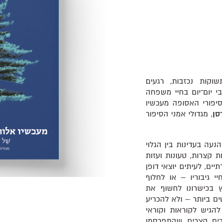
וקות נכזבות, רגעים
י יום־יום בחיי משפחה
יפורי האסופה מעכשיו
דסן
, מגדולי אמני הסיפור
נעה בעדינות בין הגלוי
 קצרות, טעונות ועזות
ים, לעיתים יוצאי דופן
 גיבוריו – או לחלוף
ץ בכישרונו לחשוף את
ם ביותר – ולא להכריע
הגיש לקוראות וקוראי
ה ספרותית זו, 31 סיפורים קצרים שהתפרסמו