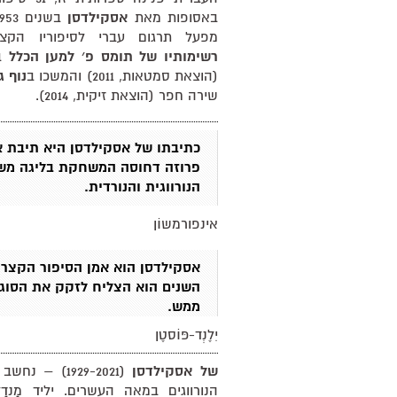
באסופות מאת
אסקילדסן
מפעל תרגום עברי לסיפוריו הקצ
רשימותיו של תומס פ׳ למען הכלל
בת
(הוצאת סמטאות, 2011) והמשכו ב
נוף ג
שירה חפר (הוצאת זיקית, 2014).
כתיבתו של אסקילדסן היא תיבת 
פרוזה דחוסה המשחקת בליגה מש
הנורווגית והנורדית.
אינפורמשוֹן
אסקילדסן הוא אמן הסיפור הקצר.
השנים הוא הצליח לזקק את הסוג
ממש.
יִלֶנְד-פּוֹסטֶן
של אסקילדסן
(1929-2021) –
הנורווגים במאה העשרים. יליד מַנדַל