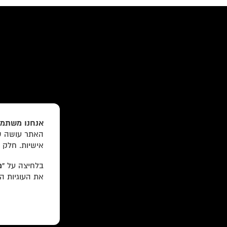
«
הקודם:
אם כרגע מה שבוער בך זה פילאטיס, בזה 
»
הבא:
יעל בארי | ברוקלין
אנחנו משתמש
האתר עושה שי
עוד באתר:
רשימת חנויות פרטיות
אישיות. חלק 
לוקוס הוצאה לאור Locus Publishing House
בלחיצה על
“מ
את העוגיות ה
editor@locusbooks.co.il
עיצוב האתר: יעל רוזן